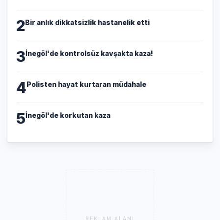
2
Bir anlık dikkatsizlik hastanelik etti
3
İnegöl'de kontrolsüz kavşakta kaza!
4
Polisten hayat kurtaran müdahale
5
İnegöl'de korkutan kaza
REKLAM ALANI