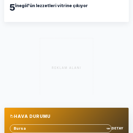
5
İnegöl'ün lezzetleri vitrine çıkıyor
REKLAM ALANI
HAVA DURUMU
DETAY
Sehir sec