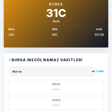
BURSA
31C
Açık
MAX
MIN
GUN.
33C
18C
00:59
BURSA İNEGÖL NAMAZ VAKITLERI
TÜMÜ
Şehir seçin
İMSAK
--:--
GÜNEŞ
--:--