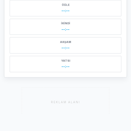
ÖĞLE
--:--
İKINDI
--:--
AKŞAM
--:--
YATSI
--:--
REKLAM ALANI