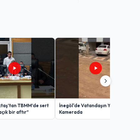
taş’tan TBMM’de sert
İnegöl'de Vatandaşın Yol Çilesi
açık bir aftır”
Kamerada