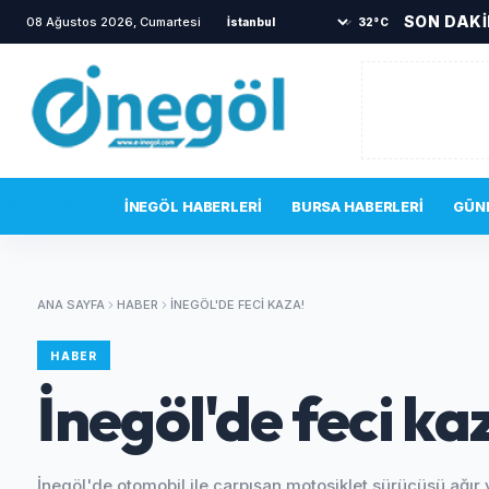
SON DAK
08 Ağustos 2026, Cumartesi
•
Mustafa Keser’den müzik ve
32°C
SON DAKIKA
İNEGÖL HABERLERI
BURSA HABERLERI
GÜN
ANA SAYFA
HABER
İNEGÖL'DE FECI KAZA!
HABER
İnegöl'de feci ka
İnegöl'de otomobil ile çarpışan motosiklet sürücüsü ağır 