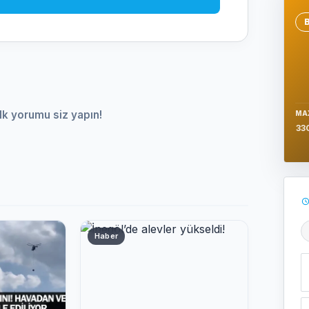
Se
lk yorumu siz yapın!
MA
33
Haber
Ş