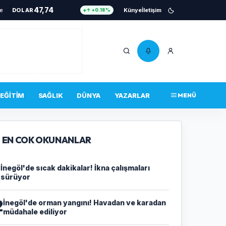
47,74
iyor
•
DOLAR
Cezaevine gönderildi
•
İnegöl’de alevler yükseldi!
Künye
İletişim
•
Yavru kedi için seferbe
↑ +0.18%
55,25
EURO
↑ +0.32%
6.661
ALTIN
↑ +2.59%
13,779
BIST 100
↓ -14.00%
4.756.467
BITCOIN
↑ +0.34%
EĞITIM
SAĞLIK
DÜNYA
YAZARLAR
MENÜ
47,74
DOLAR
↑ +0.18%
EN COK OKUNANLAR
1
İnegöl'de sıcak dakikalar! İkna çalışmaları
sürüyor
2
İnegöl'de orman yangını! Havadan ve karadan
müdahale ediliyor