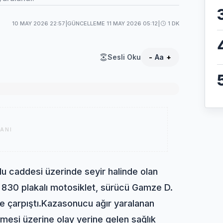
10 MAY 2026 22:57
|
GÜNCELLEME 11 MAY 2026 05:12
|
1 DK
Sesli Oku
-
Aa
+
ANI
olu caddesi üzerinde seyir halinde olan
 830 plakalı motosiklet, sürücü Gamze D.
e çarpıştı.
Kaza
sonucu ağır yaralanan
mesi üzerine olay yerine gelen sağlık