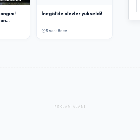
angını!
İnegöl’de alevler yükseldi!
dan
r
5 saat önce
REKLAM ALANI