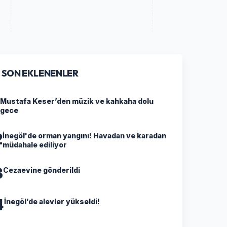
SON EKLENENLER
Mustafa Keser’den müzik ve kahkaha dolu
gece
2
İnegöl'de orman yangını! Havadan ve karadan
müdahale ediliyor
3
Cezaevine gönderildi
4
İnegöl’de alevler yükseldi!