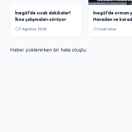
İnegöl'de sıcak dakikalar!
İnegöl'de orman y
İkna çalışmaları sürüyor
Havadan ve kara
müdahale ediliyo
7 Ağustos 2026
1 saat önce
Haber yüklenirken bir hata oluştu.