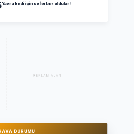
5
Yavru kedi için seferber oldular!
REKLAM ALANI
HAVA DURUMU