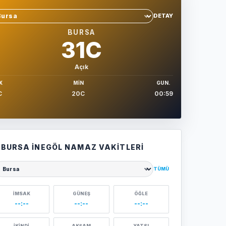
DETAY
hir sec
BURSA
31C
Açık
X
MIN
GUN.
C
20C
00:59
BURSA İNEGÖL NAMAZ VAKITLERI
TÜMÜ
ehir seçin
İMSAK
GÜNEŞ
ÖĞLE
--:--
--:--
--:--
İKINDI
AKŞAM
YATSI