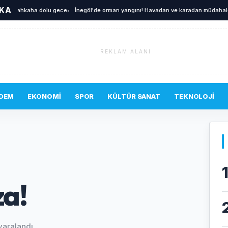
İKA
 kahkaha dolu gece
•
İnegöl'de orman yangını! Havadan ve karadan müdahale edil
REKLAM ALANI
DEM
EKONOMI
SPOR
KÜLTÜR SANAT
TEKNOLOJI
za!
yaralandı.