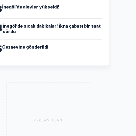
3
İnegöl’de alevler yükseldi!
4
İnegöl’de sıcak dakikalar! İkna çabası bir saat
sürdü
5
Cezaevine gönderildi
REKLAM ALANI