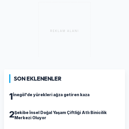
REKLAM ALANI
SON EKLENENLER
1
İnegöl'de yürekleri ağza getiren kaza
2
Şekibe İnsel Doğal Yaşam Çiftliği Atlı Binicilik
Merkezi Oluyor