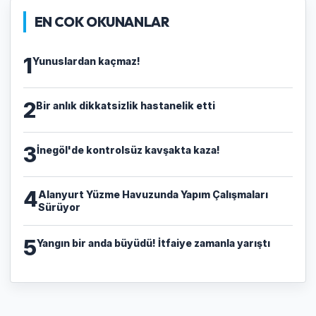
EN COK OKUNANLAR
1
Yunuslardan kaçmaz!
2
Bir anlık dikkatsizlik hastanelik etti
3
İnegöl'de kontrolsüz kavşakta kaza!
4
Alanyurt Yüzme Havuzunda Yapım Çalışmaları
Sürüyor
5
Yangın bir anda büyüdü! İtfaiye zamanla yarıştı