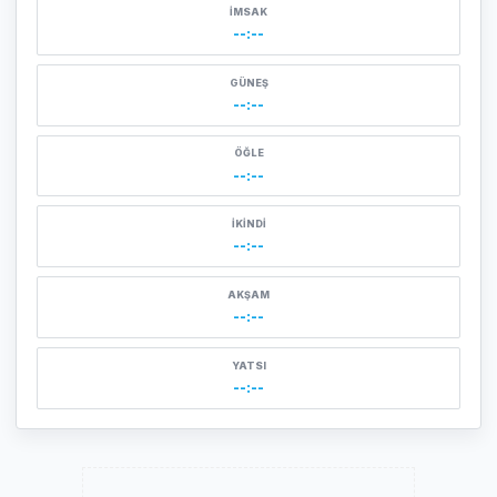
İMSAK
--:--
GÜNEŞ
--:--
ÖĞLE
--:--
İKINDI
--:--
AKŞAM
--:--
YATSI
--:--