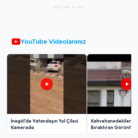
REKLAM ALANI
YouTube Videolarımız
İnegöl'de Vatandaşın Yol Çilesi
Kahvehanedekiler O
Kamerada
Bıraktıran Görüntü!