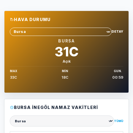
HAVA DURUMU
DETAY
Sehir sec
BURSA
31C
Açık
MAX
MIN
GUN.
33C
18C
00:59
BURSA İNEGÖL NAMAZ VAKITLERI
TÜMÜ
Şehir seçin