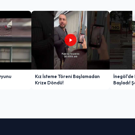
Oyunu
Kız İsteme Töreni Başlamadan
İnegöl'de
Krize Döndü!
Başladı! 
Zor Anlar