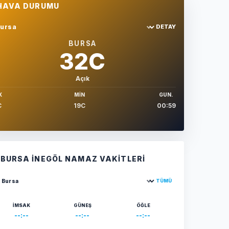
HAVA DURUMU
DETAY
hir sec
BURSA
32C
Açık
X
MIN
GUN.
C
19C
00:59
BURSA İNEGÖL NAMAZ VAKITLERI
TÜMÜ
ehir seçin
İMSAK
GÜNEŞ
ÖĞLE
--:--
--:--
--:--