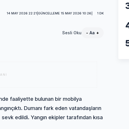
14 MAY 2026 22:21
|
GÜNCELLEME 15 MAY 2026 10:26
|
1 DK
Sesli Oku
-
Aa
+
ANI
nde faaliyette bulunan bir mobilya
angın
çıktı. Dumanı fark eden vatandaşların
 sevk edildi. Yangın ekipler tarafından kısa