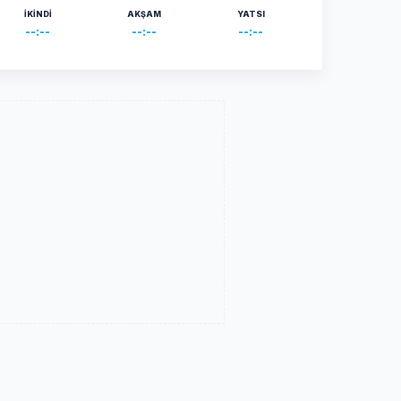
İKINDI
AKŞAM
YATSI
--:--
--:--
--:--