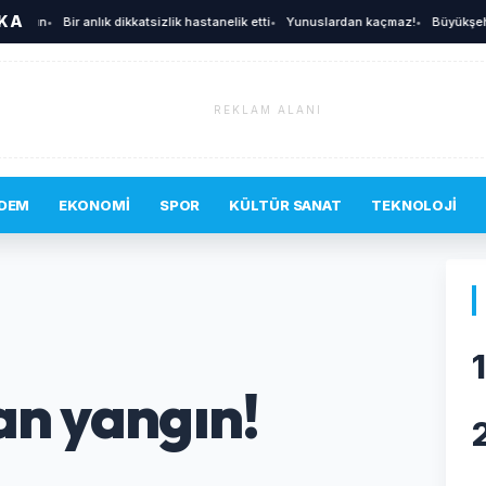
İKA
ın
•
Bir anlık dikkatsizlik hastanelik etti
•
Yunuslardan kaçmaz!
•
Büyükşehir'den 
REKLAM ALANI
DEM
EKONOMI
SPOR
KÜLTÜR SANAT
TEKNOLOJI
1
an yangın!