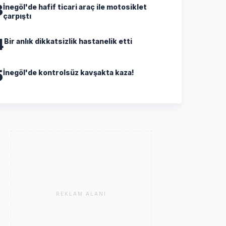
3
İnegöl'de hafif ticari araç ile motosiklet
çarpıştı
4
Bir anlık dikkatsizlik hastanelik etti
5
İnegöl'de kontrolsüz kavşakta kaza!
REKLAM ALANI