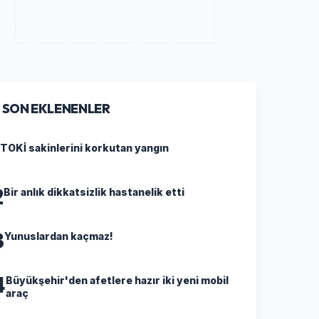
SON EKLENENLER
TOKİ sakinlerini korkutan yangın
2
Bir anlık dikkatsizlik hastanelik etti
3
Yunuslardan kaçmaz!
4
Büyükşehir'den afetlere hazır iki yeni mobil
araç