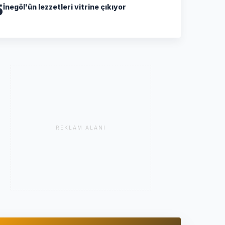
5
İnegöl'ün lezzetleri vitrine çıkıyor
REKLAM ALANI