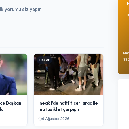
lk yorumu siz yapın!
Se
MA
33
Haber
İlçe Başkanı
İnegöl'de hafif ticari araç ile
Ş
du
motosiklet çarpıştı
6 Ağustos 2026