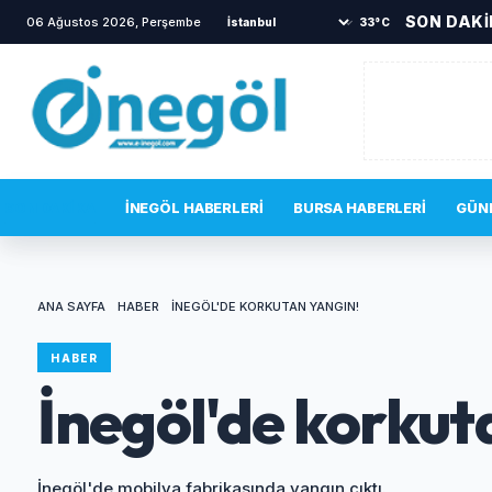
SON DAK
06 Ağustos 2026, Perşembe
•
TOKİ sakinlerini korkutan yang
33°C
SON DAKIKA
İNEGÖL HABERLERI
BURSA HABERLERI
GÜN
ANA SAYFA
HABER
İNEGÖL'DE KORKUTAN YANGIN!
HABER
İnegöl'de korkut
İnegöl'de mobilya fabrikasında yangın çıktı.