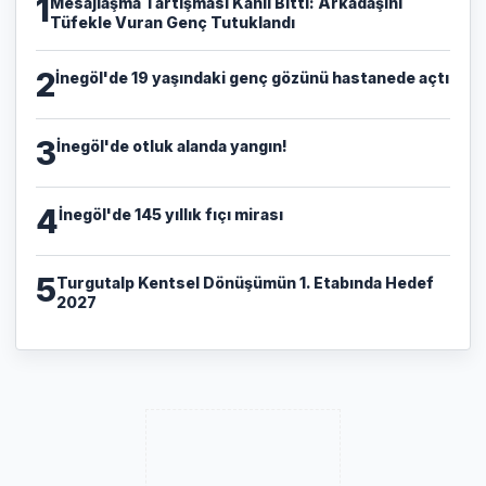
1
​Mesajlaşma Tartışması Kanlı Bitti: Arkadaşını
Tüfekle Vuran Genç Tutuklandı
2
İnegöl'de 19 yaşındaki genç gözünü hastanede açtı
3
İnegöl'de otluk alanda yangın!
4
İnegöl'de 145 yıllık fıçı mirası
5
Turgutalp Kentsel Dönüşümün 1. Etabında Hedef
2027