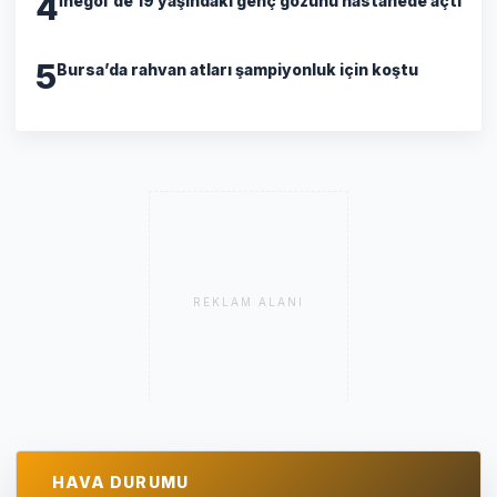
4
İnegöl'de 19 yaşındaki genç gözünü hastanede açtı
5
Bursa’da rahvan atları şampiyonluk için koştu
REKLAM ALANI
HAVA DURUMU