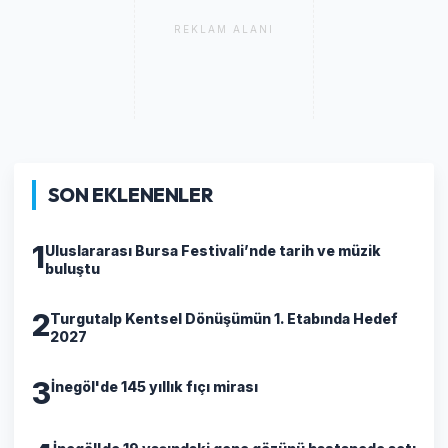
REKLAM ALANI
SON EKLENENLER
1
Uluslararası Bursa Festivali’nde tarih ve müzik
buluştu
2
Turgutalp Kentsel Dönüşümün 1. Etabında Hedef
2027
3
İnegöl'de 145 yıllık fıçı mirası