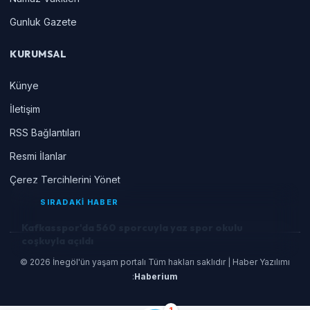
Gunluk Gazete
KURUMSAL
Künye
İletişim
RSS Bağlantıları
Resmi İlanlar
Çerez Tercihlerini Yönet
SIRADAKİ HABER
Kafkasspor'da 560 sporcuyla yaz spor okulu
coşkuyla açıldı
© 2026 İnegöl'ün yaşam portalı Tüm hakları saklıdır | Haber Yazılımı
:
Haberium
1