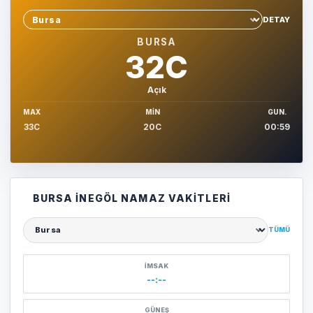
DETAY
Sehir sec
BURSA
32C
Açık
MAX
MIN
GUN.
33C
20C
00:59
BURSA İNEGÖL NAMAZ VAKITLERI
TÜMÜ
Şehir seçin
İMSAK
--:--
GÜNEŞ