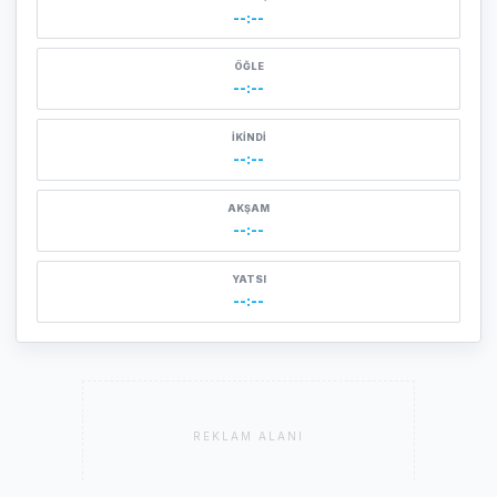
--:--
ÖĞLE
--:--
İKINDI
--:--
AKŞAM
--:--
YATSI
--:--
REKLAM ALANI