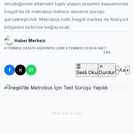
öncülüğünde alternatif toplu ulaşım projeleri kapsamında
İnegöl’de ilk metrobüs hattının deneme sürüşü
gerçekleştirildi. Metrobüs hattı İnegöl merkez ile Alanyurt
bölgesini birbirine bağlayacak.
Haber Merkezi
6 TEMMUZ 2026 13:55
|
GÜNCELLEME 6 TEMMUZ 2026 14:54
|
2 DK
-
Aa
+
Sesli Oku
Durdur
REKLAM ALANI