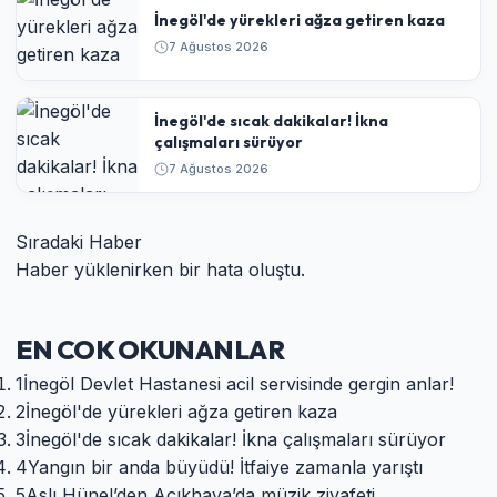
İnegöl'de yürekleri ağza getiren kaza
7 Ağustos 2026
İnegöl'de sıcak dakikalar! İkna
çalışmaları sürüyor
7 Ağustos 2026
Sıradaki Haber
Haber yüklenirken bir hata oluştu.
EN COK OKUNANLAR
1
İnegöl Devlet Hastanesi acil servisinde gergin anlar!
2
İnegöl'de yürekleri ağza getiren kaza
3
İnegöl'de sıcak dakikalar! İkna çalışmaları sürüyor
4
Yangın bir anda büyüdü! İtfaiye zamanla yarıştı
5
Aslı Hünel’den Açıkhava’da müzik ziyafeti