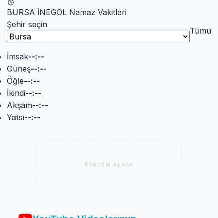
BURSA İNEGÖL Namaz Vakitleri
Şehir seçin
Tümü
İmsak
--:--
Güneş
--:--
Öğle
--:--
İkindi
--:--
Akşam
--:--
Yatsı
--:--
REKLAM ALANI