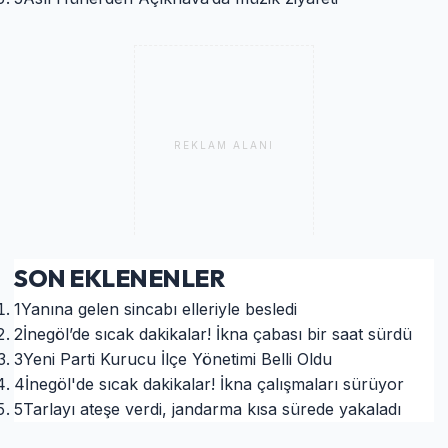
REKLAM ALANI
SON EKLENENLER
1
Yanına gelen sincabı elleriyle besledi
2
İnegöl’de sıcak dakikalar! İkna çabası bir saat sürdü
3
Yeni Parti Kurucu İlçe Yönetimi Belli Oldu
4
İnegöl'de sıcak dakikalar! İkna çalışmaları sürüyor
5
Tarlayı ateşe verdi, jandarma kısa sürede yakaladı