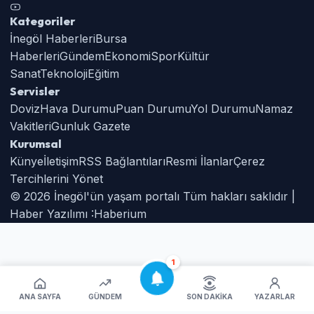
Kategoriler
İnegöl Haberleri
Bursa
Haberleri
Gündem
Ekonomi
Spor
Kültür
Sanat
Teknoloji
Eğitim
Servisler
Doviz
Hava Durumu
Puan Durumu
Yol Durumu
Namaz
Vakitleri
Gunluk Gazete
Kurumsal
Künye
İletişim
RSS Bağlantıları
Resmi İlanlar
Çerez
Tercihlerini Yönet
© 2026 İnegöl'ün yaşam portalı Tüm hakları saklıdır |
Haber Yazılımı :
Haberium
1
ANA SAYFA
GÜNDEM
SON DAKIKA
YAZARLAR