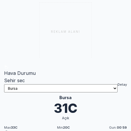
REKLAM ALANI
Hava Durumu
Sehir sec
Detay
Bursa
31C
Açık
Max
33C
Min
20C
Gun.
00:59