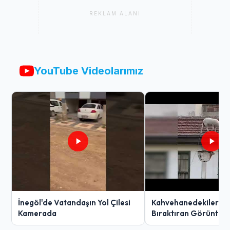
REKLAM ALANI
YouTube Videolarımız
İnegöl'de Vatandaşın Yol Çilesi
Kahvehanedekiler O
Kamerada
Bıraktıran Görüntü!