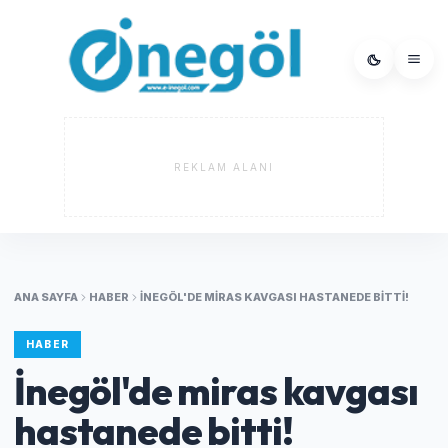
REKLAM ALANI
ANA SAYFA
HABER
İNEGÖL'DE MIRAS KAVGASI HASTANEDE BITTI!
HABER
İnegöl'de miras kavgası
hastanede bitti!