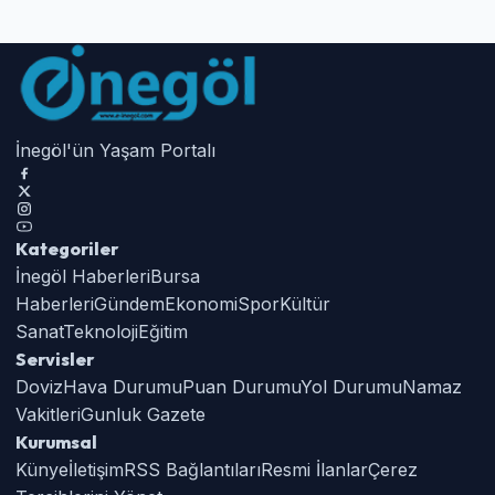
İnegöl'ün Yaşam Portalı
Kategoriler
İnegöl Haberleri
Bursa
Haberleri
Gündem
Ekonomi
Spor
Kültür
Sanat
Teknoloji
Eğitim
Servisler
Doviz
Hava Durumu
Puan Durumu
Yol Durumu
Namaz
Vakitleri
Gunluk Gazete
Kurumsal
Künye
İletişim
RSS Bağlantıları
Resmi İlanlar
Çerez