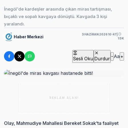
İnegöl'de kardeşler arasında çıkan miras tartışması,
bıçaklı ve sopalı kavgaya dönüştü. Kavgada 3 kişi
yaralandı.
3 HAZIRAN 2026 10:47
|
Haber Merkezi
1 DK
-
Aa
+
Sesli Oku
Durdur
REKLAM ALANI
Olay, Mahmudiye Mahallesi Bereket Sokak'ta faaliyet