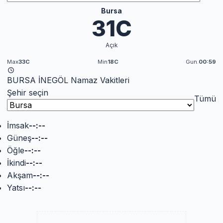
Bursa
31C
Açık
Max
33C
Min
18C
Gun.
00:59
BURSA İNEGÖL Namaz Vakitleri
Şehir seçin
Tümü
İmsak
--:--
Güneş
--:--
Öğle
--:--
İkindi
--:--
Akşam
--:--
Yatsı
--:--