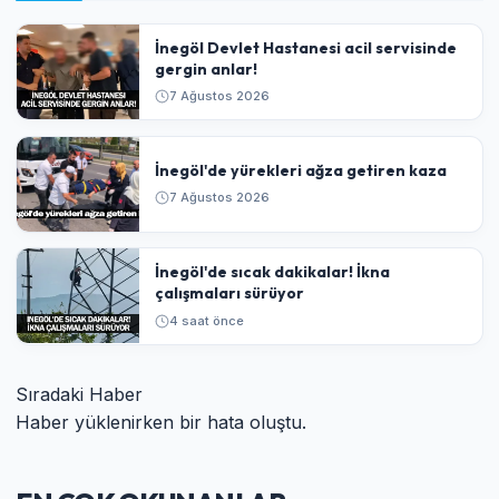
İnegöl Devlet Hastanesi acil servisinde
gergin anlar!
7 Ağustos 2026
İnegöl'de yürekleri ağza getiren kaza
7 Ağustos 2026
İnegöl'de sıcak dakikalar! İkna
çalışmaları sürüyor
4 saat önce
Sıradaki Haber
Haber yüklenirken bir hata oluştu.