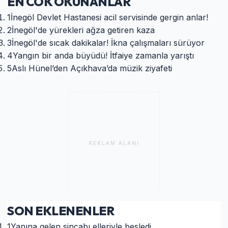
EN COK OKUNANLAR
1
İnegöl Devlet Hastanesi acil servisinde gergin anlar!
2
İnegöl'de yürekleri ağza getiren kaza
3
İnegöl'de sıcak dakikalar! İkna çalışmaları sürüyor
4
Yangın bir anda büyüdü! İtfaiye zamanla yarıştı
5
Aslı Hünel’den Açıkhava’da müzik ziyafeti
REKLAM ALANI
SON EKLENENLER
1
Yanına gelen sincabı elleriyle besledi