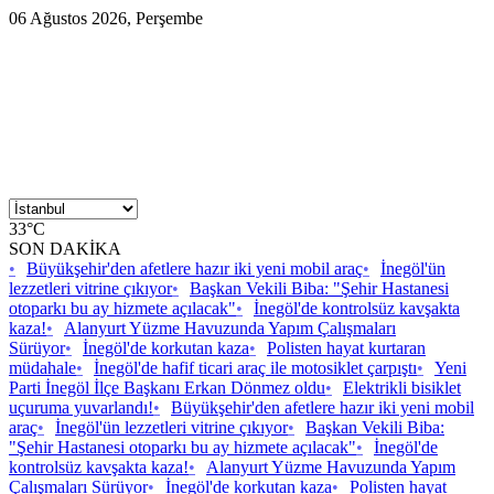
06 Ağustos 2026, Perşembe
33°C
SON DAKİKA
•
Büyükşehir'den afetlere hazır iki yeni mobil araç
•
İnegöl'ün
lezzetleri vitrine çıkıyor
•
Başkan Vekili Biba: "Şehir Hastanesi
otoparkı bu ay hizmete açılacak"
•
İnegöl'de kontrolsüz kavşakta
kaza!
•
Alanyurt Yüzme Havuzunda Yapım Çalışmaları
Sürüyor
•
İnegöl'de korkutan kaza
•
Polisten hayat kurtaran
müdahale
•
İnegöl'de hafif ticari araç ile motosiklet çarpıştı
•
Yeni
Parti İnegöl İlçe Başkanı Erkan Dönmez oldu
•
Elektrikli bisiklet
uçuruma yuvarlandı!
•
Büyükşehir'den afetlere hazır iki yeni mobil
araç
•
İnegöl'ün lezzetleri vitrine çıkıyor
•
Başkan Vekili Biba:
"Şehir Hastanesi otoparkı bu ay hizmete açılacak"
•
İnegöl'de
kontrolsüz kavşakta kaza!
•
Alanyurt Yüzme Havuzunda Yapım
Çalışmaları Sürüyor
•
İnegöl'de korkutan kaza
•
Polisten hayat