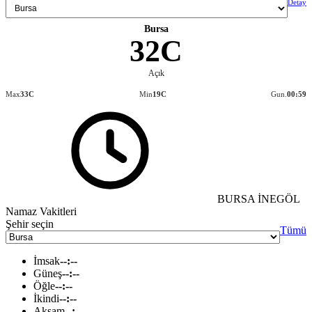
Detay
Bursa
32C
Açık
Max
33C
Min
19C
Gun.
00:59
BURSA İNEGÖL
Namaz Vakitleri
Şehir seçin
Tümü
İmsak
--:--
Güneş
--:--
Öğle
--:--
İkindi
--:--
Akşam
--:--