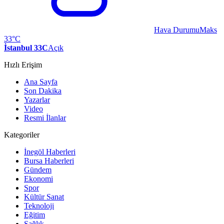
Hava Durumu
Maks
33°C
İstanbul 33C
Açık
Hızlı Erişim
Ana Sayfa
Son Dakika
Yazarlar
Video
Resmi İlanlar
Kategoriler
İnegöl Haberleri
Bursa Haberleri
Gündem
Ekonomi
Spor
Kültür Sanat
Teknoloji
Eğitim
Sağlık