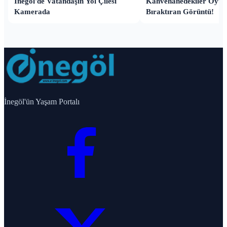
İnegöl'de Vatandaşın Yol Çilesi
Kahvehanedekiler Oyun
Kamerada
Bıraktıran Görüntü!
İnegöl'ün Yaşam Portalı