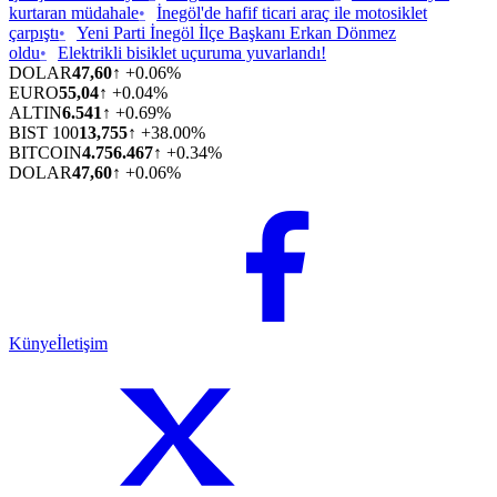
kurtaran müdahale
•
İnegöl'de hafif ticari araç ile motosiklet
çarpıştı
•
Yeni Parti İnegöl İlçe Başkanı Erkan Dönmez
oldu
•
Elektrikli bisiklet uçuruma yuvarlandı!
DOLAR
47,60
↑ +0.06%
EURO
55,04
↑ +0.04%
ALTIN
6.541
↑ +0.69%
BIST 100
13,755
↑ +38.00%
BITCOIN
4.756.467
↑ +0.34%
DOLAR
47,60
↑ +0.06%
Künye
İletişim