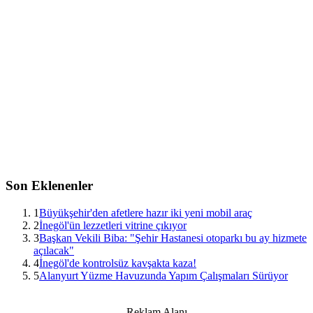
Son Eklenenler
1
Büyükşehir'den afetlere hazır iki yeni mobil araç
2
İnegöl'ün lezzetleri vitrine çıkıyor
3
Başkan Vekili Biba: "Şehir Hastanesi otoparkı bu ay hizmete
açılacak"
4
İnegöl'de kontrolsüz kavşakta kaza!
5
Alanyurt Yüzme Havuzunda Yapım Çalışmaları Sürüyor
Reklam Alanı