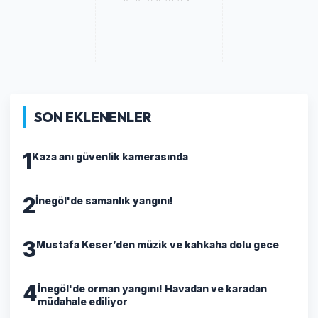
SON EKLENENLER
1
Kaza anı güvenlik kamerasında
2
İnegöl'de samanlık yangını!
3
Mustafa Keser’den müzik ve kahkaha dolu gece
4
İnegöl'de orman yangını! Havadan ve karadan
müdahale ediliyor