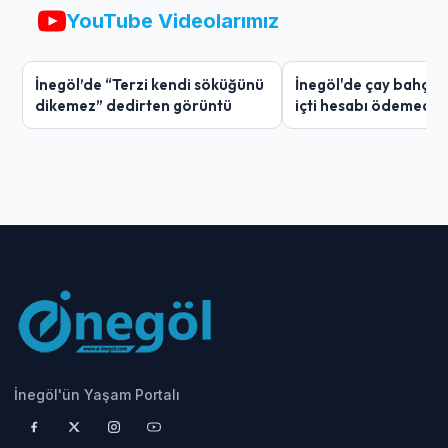
YouTube Videolarımız
İnegöl’de “Terzi kendi söküğünü
İnegöl'de çay bahçes
dikemez” dedirten görüntü
içti hesabı ödemedi
İnegöl'ün Yaşam Portalı