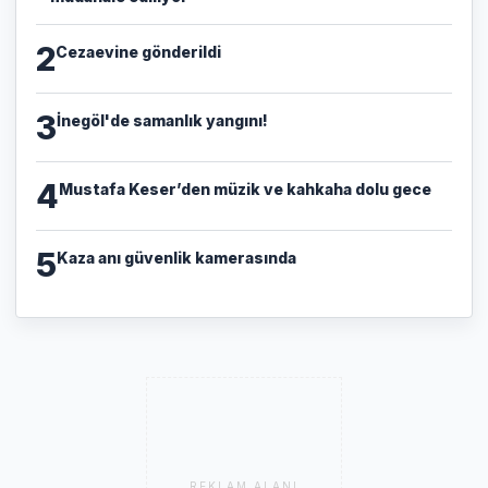
2
Cezaevine gönderildi
3
İnegöl'de samanlık yangını!
4
Mustafa Keser’den müzik ve kahkaha dolu gece
5
Kaza anı güvenlik kamerasında
REKLAM ALANI