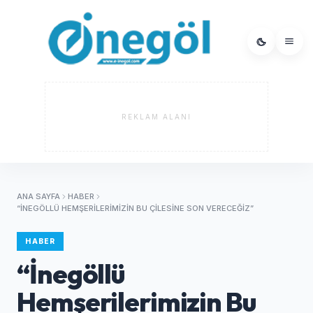
REKLAM ALANI
ANA SAYFA
HABER
“İNEGÖLLÜ HEMŞERILERIMIZIN BU ÇILESINE SON VERECEĞIZ”
HABER
“İnegöllü
Hemşerilerimizin Bu