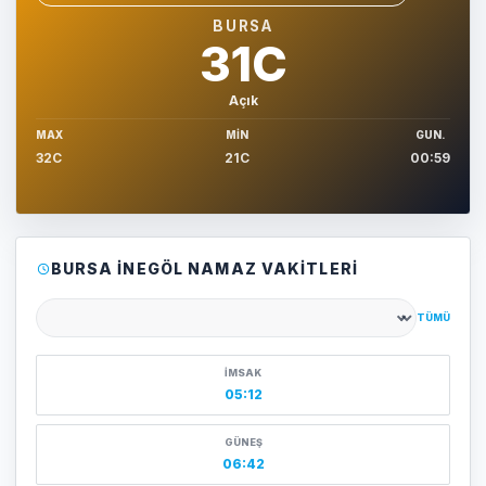
Sehir sec
BURSA
31C
Açık
MAX
MIN
GUN.
32C
21C
00:59
BURSA İNEGÖL NAMAZ VAKITLERI
TÜMÜ
Şehir seçin
İMSAK
05:12
GÜNEŞ
06:42