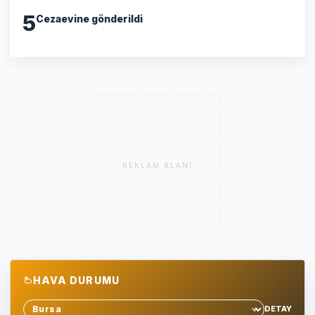
5
Cezaevine gönderildi
REKLAM ALANI
HAVA DURUMU
DETAY