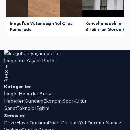
İnegöl'de Vatandaşın Yol Çilesi
Kahvehanedekiler O
Kamerada
Bıraktıran Görüntü!
İnegöl'ün Yaşam Portalı
Kategoriler
İnegöl Haberleri
Bursa
Haberleri
Gündem
Ekonomi
Spor
Kültür
Sanat
Teknoloji
Eğitim
Servisler
Doviz
Hava Durumu
Puan Durumu
Yol Durumu
Namaz
Vakitleri
Gunluk Gazete