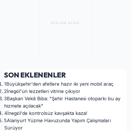
REKLAM ALANI
SON EKLENENLER
1
Büyükşehir'den afetlere hazır iki yeni mobil araç
2
İnegöl'ün lezzetleri vitrine çıkıyor
3
Başkan Vekili Biba: "Şehir Hastanesi otoparkı bu ay
hizmete açılacak"
4
İnegöl'de kontrolsüz kavşakta kaza!
5
Alanyurt Yüzme Havuzunda Yapım Çalışmaları
Sürüyor