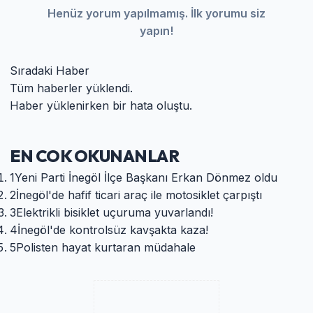
Henüz yorum yapılmamış. İlk yorumu siz
yapın!
Sıradaki Haber
Tüm haberler yüklendi.
Haber yüklenirken bir hata oluştu.
EN COK OKUNANLAR
1
Yeni Parti İnegöl İlçe Başkanı Erkan Dönmez oldu
2
İnegöl'de hafif ticari araç ile motosiklet çarpıştı
3
Elektrikli bisiklet uçuruma yuvarlandı!
4
İnegöl'de kontrolsüz kavşakta kaza!
5
Polisten hayat kurtaran müdahale