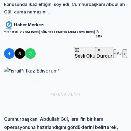
konusunda ikaz ettiğini söyledi. Cumhurbaşkanı Abdullah
Gül, cuma namazını...
Haber Merkezi
11 TEMMUZ 2014 15:35
|
GÜNCELLEME 1 KASIM 2025 18:35
|
3 DK
-
Aa
+
Sesli Oku
Durdur
REKLAM ALANI
Cumhurbaşkanı Abdullah Gül, İsrail’in bir kara
operasyonuna hazırlandığını gördüklerini belirterek,