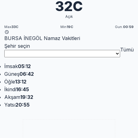
32C
Açık
Max
33C
Min
19C
Gun.
00:59
BURSA İNEGÖL Namaz Vakitleri
Şehir seçin
Tümü
İmsak
05:12
Güneş
06:42
Öğle
13:12
İkindi
16:45
Akşam
19:32
Yatsı
20:55