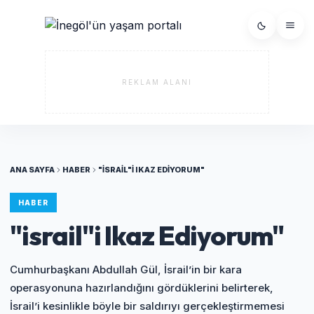
REKLAM ALANI
ANA SAYFA
HABER
"ISRAIL"I IKAZ EDIYORUM"
HABER
"israil"i Ikaz Ediyorum"
Cumhurbaşkanı Abdullah Gül, İsrail’in bir kara
operasyonuna hazırlandığını gördüklerini belirterek,
İsrail’i kesinlikle böyle bir saldırıyı gerçekleştirmemesi