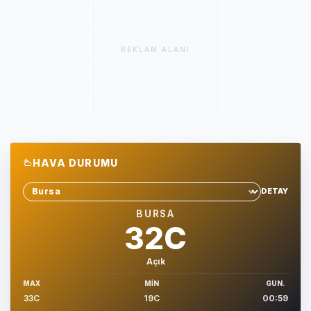
REKLAM ALANI
HAVA DURUMU
DETAY
Sehir sec
BURSA
32C
Açık
MAX
MIN
GUN.
33C
19C
00:59