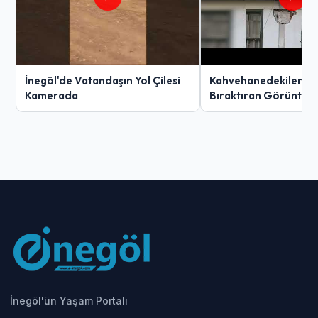
İnegöl'de Vatandaşın Yol Çilesi
Kahvehanedekiler O
Kamerada
Bıraktıran Görüntü!
İnegöl'ün Yaşam Portalı