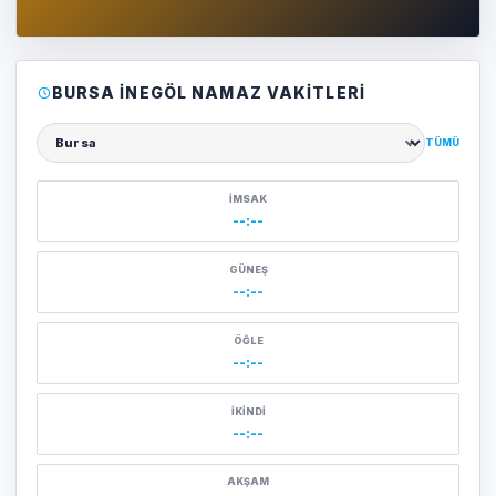
BURSA İNEGÖL NAMAZ VAKITLERI
TÜMÜ
Şehir seçin
İMSAK
--:--
GÜNEŞ
--:--
ÖĞLE
--:--
İKINDI
--:--
AKŞAM