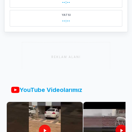
--:--
YATSI
--:--
REKLAM ALANI
YouTube Videolarımız