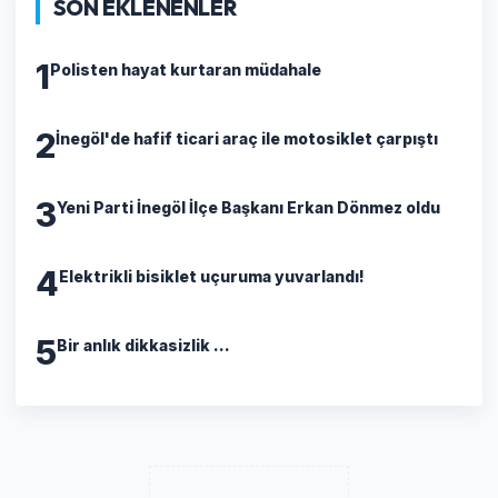
SON EKLENENLER
1
Polisten hayat kurtaran müdahale
2
İnegöl'de hafif ticari araç ile motosiklet çarpıştı
3
Yeni Parti İnegöl İlçe Başkanı Erkan Dönmez oldu
4
Elektrikli bisiklet uçuruma yuvarlandı!
5
Bir anlık dikkasizlik ...