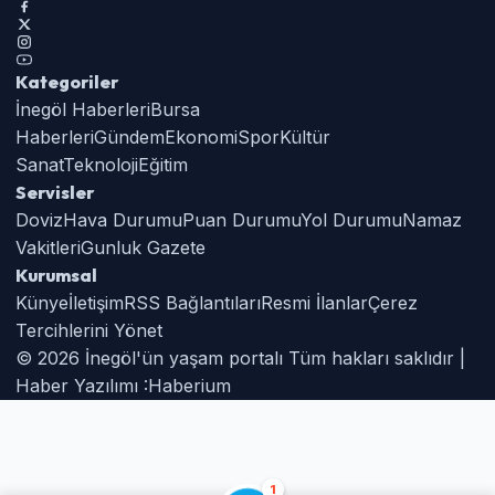
Kategoriler
İnegöl Haberleri
Bursa
Haberleri
Gündem
Ekonomi
Spor
Kültür
Sanat
Teknoloji
Eğitim
Servisler
Doviz
Hava Durumu
Puan Durumu
Yol Durumu
Namaz
Vakitleri
Gunluk Gazete
Kurumsal
Künye
İletişim
RSS Bağlantıları
Resmi İlanlar
Çerez
Tercihlerini Yönet
© 2026 İnegöl'ün yaşam portalı Tüm hakları saklıdır |
Haber Yazılımı :
Haberium
1