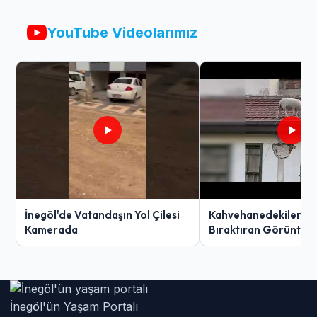
YouTube Videolarımız
İnegöl'de Vatandaşın Yol Çilesi
Kahvehanedekiler O
Kamerada
Bıraktıran Görüntü!
İnegöl'ün Yaşam Portalı