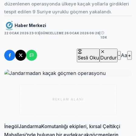
düzenlenen operasyonda ülkeye kaçak yollarla girdikleri
tespit edilen 9 Suriye uyruklu göçmen yakalandı.
Haber Merkezi
22 OCAK 2026 23:03
|
GÜNCELLEME 26 OCAK 2026 06:28
|
1 DK
-
Aa
+
Sesli Oku
Durdur
REKLAM ALANI
İnegöl
Jandarma
Komutanlığı ekipleri, kırsal Çeltikçi
Mahallesi’nde bulunan bir evde
kaçak
göçmenlerin