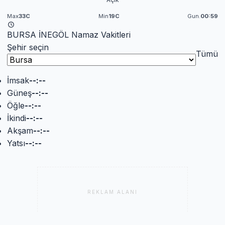
Max
33C
Min
19C
Gun.
00:59
BURSA İNEGÖL Namaz Vakitleri
Şehir seçin
Tümü
İmsak
--:--
Güneş
--:--
Öğle
--:--
İkindi
--:--
Akşam
--:--
Yatsı
--:--
REKLAM ALANI