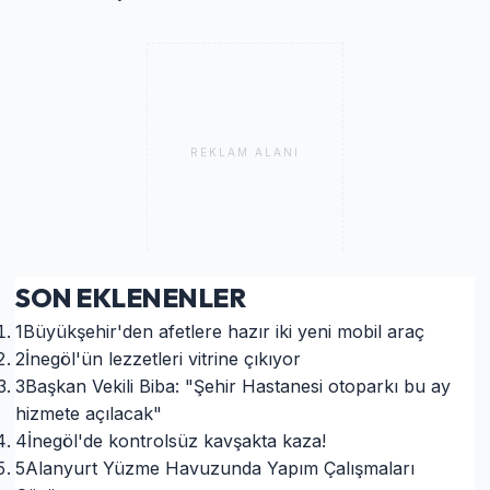
REKLAM ALANI
SON EKLENENLER
1
Büyükşehir'den afetlere hazır iki yeni mobil araç
2
İnegöl'ün lezzetleri vitrine çıkıyor
3
Başkan Vekili Biba: "Şehir Hastanesi otoparkı bu ay
hizmete açılacak"
4
İnegöl'de kontrolsüz kavşakta kaza!
5
Alanyurt Yüzme Havuzunda Yapım Çalışmaları