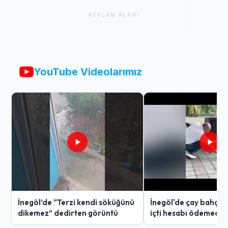
REKLAM ALANI
YouTube Videolarımız
İnegöl’de “Terzi kendi söküğünü
İnegöl'de çay bahçes
dikemez” dedirten görüntü
içti hesabı ödemedi