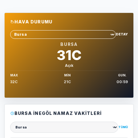
HAVA DURUMU
DETAY
Sehir sec
BURSA
31C
Açık
MAX
MIN
GUN.
32C
21C
00:59
BURSA İNEGÖL NAMAZ VAKITLERI
TÜMÜ
Şehir seçin