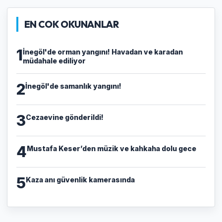
EN COK OKUNANLAR
1
İnegöl'de orman yangını! Havadan ve karadan
müdahale ediliyor
2
İnegöl'de samanlık yangını!
3
Cezaevine gönderildi!
4
Mustafa Keser’den müzik ve kahkaha dolu gece
5
Kaza anı güvenlik kamerasında