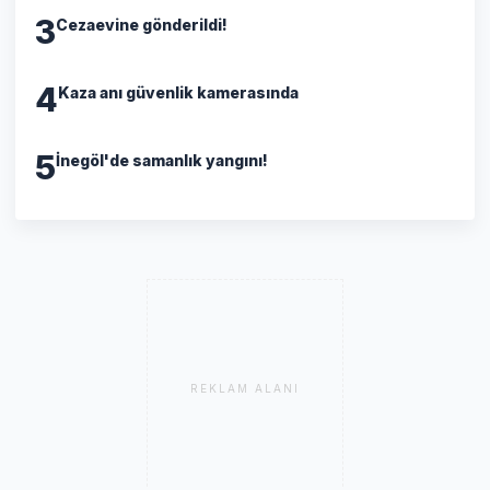
3
Cezaevine gönderildi!
4
Kaza anı güvenlik kamerasında
5
İnegöl'de samanlık yangını!
REKLAM ALANI