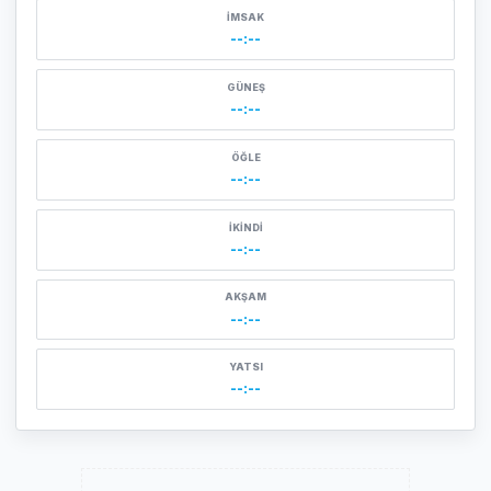
İMSAK
--:--
GÜNEŞ
--:--
ÖĞLE
--:--
İKINDI
--:--
AKŞAM
--:--
YATSI
--:--