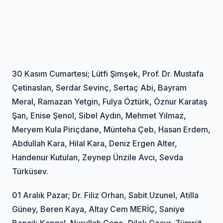
30 Kasım Cumartesi; Lütfi Şimşek, Prof. Dr. Mustafa
Çetinaslan, Serdar Sevinç, Sertaç Abi, Bayram
Meral, Ramazan Yetgin, Fulya Öztürk, Öznur Karataş
Şan, Enise Şenol, Sibel Aydın, Mehmet Yılmaz,
Meryem Kula Piriçdane, Münteha Çeb, Hasan Erdem,
Abdullah Kara, Hilal Kara, Deniz Ergen Alter,
Handenur Kutulan, Zeynep Ünzile Avcı, Sevda
Türküsev.
01 Aralık Pazar; Dr. Filiz Orhan, Sabit Uzunel, Atilla
Güney, Beren Kaya, Altay Cem MERİÇ, Saniye
Bencik Kangal, Nurullah Genç, Dilek Cesur, Zümrüt