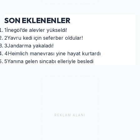
SON EKLENENLER
1
İnegöl’de alevler yükseldi!
2
Yavru kedi için seferber oldular!
3
Jandarma yakaladı!
4
Heimlich manevrası yine hayat kurtardı
5
Yanına gelen sincabı elleriyle besledi
REKLAM ALANI