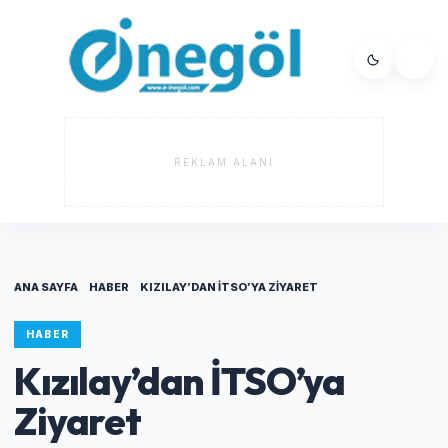
REKLAM ALANI
ANA SAYFA
HABER
KIZILAY’DAN İTSO’YA ZIYARET
HABER
Kızılay’dan İTSO’ya
Ziyaret