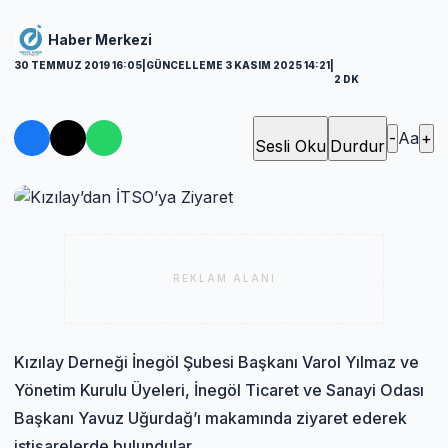
Haber Merkezi
30 TEMMUZ 2019 16:05
|
GÜNCELLEME 3 KASIM 2025 14:21
|
2 DK
-
Aa
+
Sesli Oku
Durdur
REKLAM ALANI
Kızılay Derneği İnegöl Şubesi Başkanı Varol Yılmaz ve
Yönetim Kurulu Üyeleri, İnegöl Ticaret ve Sanayi Odası
Başkanı Yavuz Uğurdağ’ı makamında ziyaret ederek
istişarelerde bulundular.