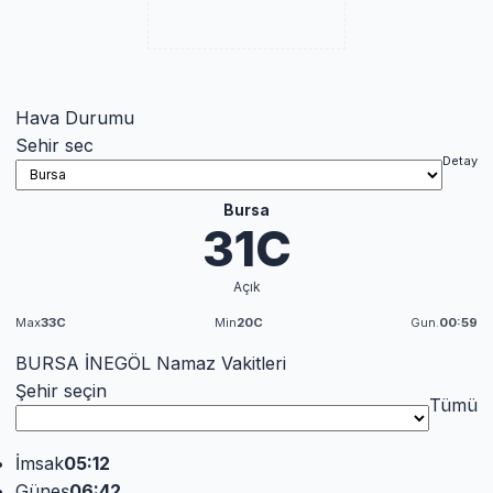
Hava Durumu
Sehir sec
Detay
Bursa
31C
Açık
Max
33C
Min
20C
Gun.
00:59
BURSA İNEGÖL Namaz Vakitleri
Şehir seçin
Tümü
İmsak
05:12
Güneş
06:42