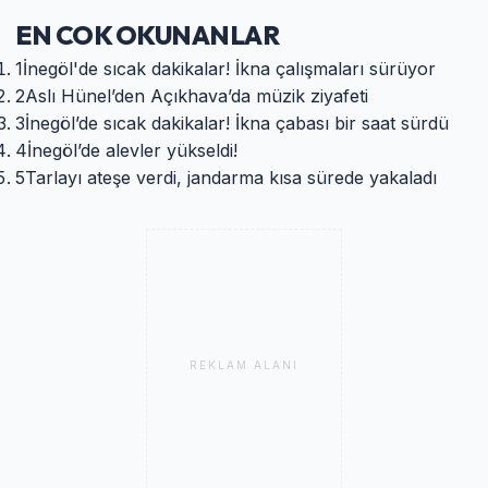
EN COK OKUNANLAR
1
İnegöl'de sıcak dakikalar! İkna çalışmaları sürüyor
2
Aslı Hünel’den Açıkhava’da müzik ziyafeti
3
İnegöl’de sıcak dakikalar! İkna çabası bir saat sürdü
4
İnegöl’de alevler yükseldi!
5
Tarlayı ateşe verdi, jandarma kısa sürede yakaladı
REKLAM ALANI