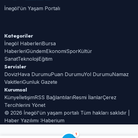
İnegöl'ün Yaşam Portalı
Kategoriler
İnegöl Haberleri
Bursa
Haberleri
Gündem
Ekonomi
Spor
Kültür
Sanat
Teknoloji
Eğitim
Servisler
Doviz
Hava Durumu
Puan Durumu
Yol Durumu
Namaz
Vakitleri
Gunluk Gazete
Kurumsal
Künye
İletişim
RSS Bağlantıları
Resmi İlanlar
Çerez
Tercihlerini Yönet
© 2026 İnegöl'ün yaşam portalı Tüm hakları saklıdır |
Haber Yazılımı :
Haberium
1