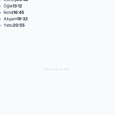
Öğle
13:12
İkindi
16:45
Akşam
19:32
Yatsı
20:55
REKLAM ALANI