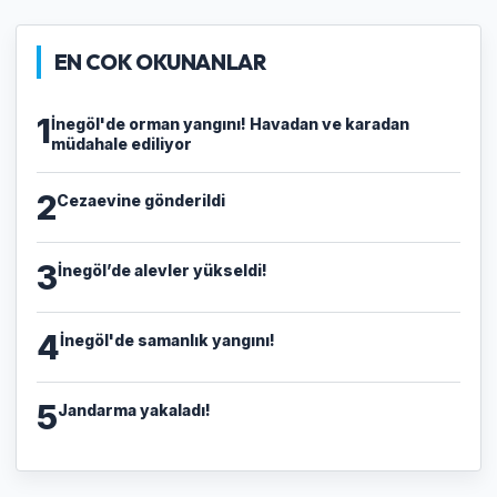
EN COK OKUNANLAR
1
İnegöl'de orman yangını! Havadan ve karadan
müdahale ediliyor
2
Cezaevine gönderildi
3
İnegöl’de alevler yükseldi!
4
İnegöl'de samanlık yangını!
5
Jandarma yakaladı!