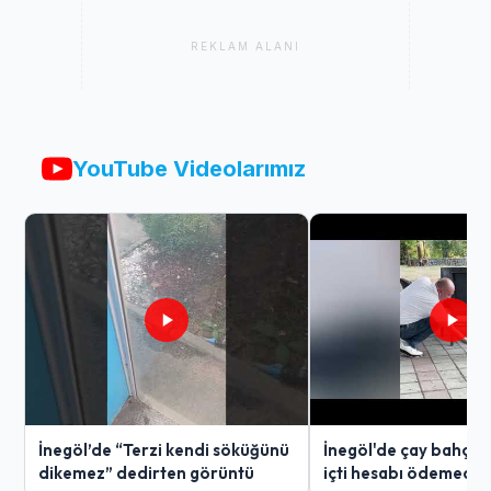
REKLAM ALANI
YouTube Videolarımız
İnegöl’de “Terzi kendi söküğünü
İnegöl'de çay bahçes
dikemez” dedirten görüntü
içti hesabı ödemedi