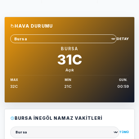
HAVA DURUMU
DETAY
Sehir sec
BURSA
31C
Açık
MAX
MIN
GUN.
32C
21C
00:59
BURSA İNEGÖL NAMAZ VAKITLERI
TÜMÜ
Şehir seçin