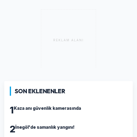
REKLAM ALANI
SON EKLENENLER
1
Kaza anı güvenlik kamerasında
2
İnegöl'de samanlık yangını!