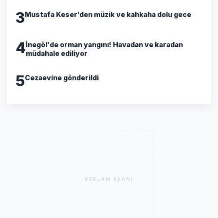
3
Mustafa Keser’den müzik ve kahkaha dolu gece
4
İnegöl'de orman yangını! Havadan ve karadan
müdahale ediliyor
5
Cezaevine gönderildi
REKLAM ALANI