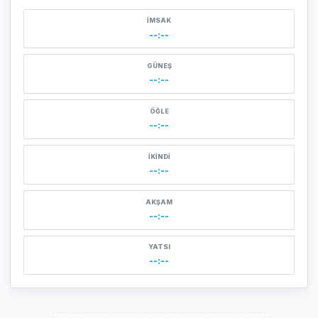
İMSAK
--:--
GÜNEŞ
--:--
ÖĞLE
--:--
İKINDI
--:--
AKŞAM
--:--
YATSI
--:--