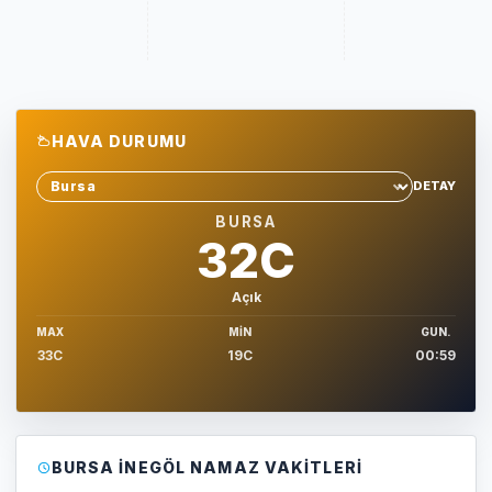
HAVA DURUMU
DETAY
Sehir sec
BURSA
32C
Açık
MAX
MIN
GUN.
33C
19C
00:59
BURSA İNEGÖL NAMAZ VAKITLERI