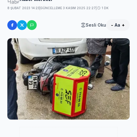
8 ŞUBAT 2023 14:23
|
GÜNCELLEME 3 KASIM 2025 22:27
|
1 DK
Sesli Oku
-
Aa
+