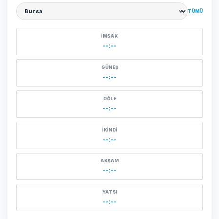
TÜMÜ
Şehir seçin
İMSAK
--:--
GÜNEŞ
--:--
ÖĞLE
--:--
İKINDI
--:--
AKŞAM
--:--
YATSI
--:--