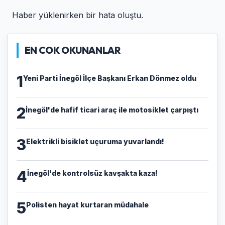
Haber yüklenirken bir hata oluştu.
EN COK OKUNANLAR
1
Yeni Parti İnegöl İlçe Başkanı Erkan Dönmez oldu
2
İnegöl'de hafif ticari araç ile motosiklet çarpıştı
3
Elektrikli bisiklet uçuruma yuvarlandı!
4
İnegöl'de kontrolsüz kavşakta kaza!
5
Polisten hayat kurtaran müdahale