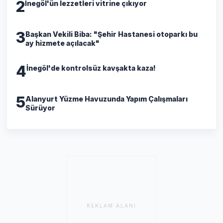
2
İnegöl'ün lezzetleri vitrine çıkıyor
3
Başkan Vekili Biba: "Şehir Hastanesi otoparkı bu
ay hizmete açılacak"
4
İnegöl'de kontrolsüz kavşakta kaza!
5
Alanyurt Yüzme Havuzunda Yapım Çalışmaları
Sürüyor
REKLAM ALANI