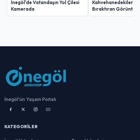
İnegöl'de Vatandaşın Yol Çilesi
Kahvehanedekiler O
Kamerada
Bıraktıran Görüntü!
İnegöl'ün Yaşam Portalı
KATEGORILER