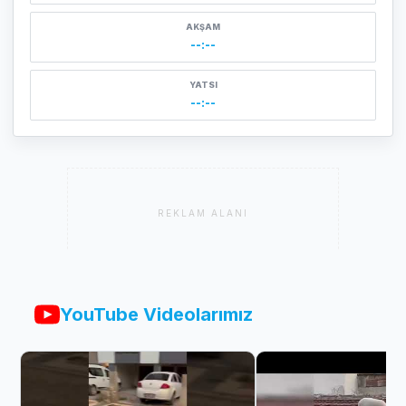
AKŞAM
--:--
YATSI
--:--
REKLAM ALANI
YouTube Videolarımız