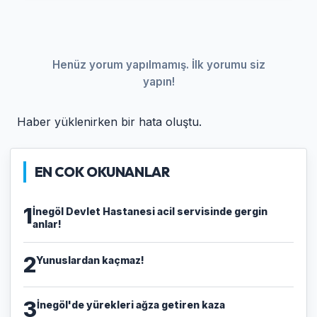
Henüz yorum yapılmamış. İlk yorumu siz
yapın!
Haber yüklenirken bir hata oluştu.
EN COK OKUNANLAR
1
İnegöl Devlet Hastanesi acil servisinde gergin
anlar!
2
Yunuslardan kaçmaz!
3
İnegöl'de yürekleri ağza getiren kaza