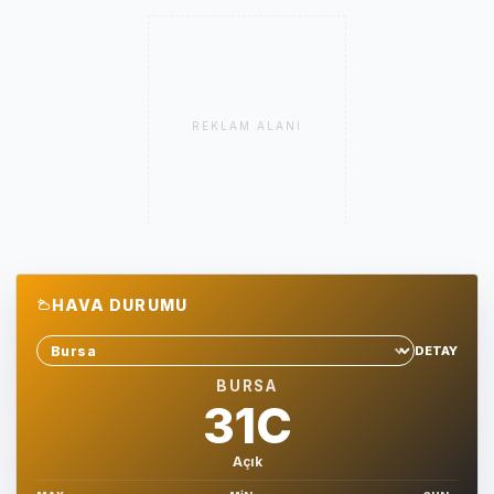
REKLAM ALANI
HAVA DURUMU
DETAY
Sehir sec
BURSA
31C
Açık