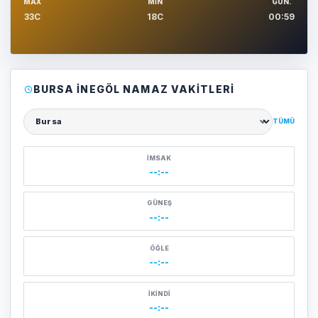
MAX
MIN
GUN.
33C
18C
00:59
BURSA İNEGÖL NAMAZ VAKITLERI
TÜMÜ
Şehir seçin
İMSAK
--:--
GÜNEŞ
--:--
ÖĞLE
--:--
İKINDI
--:--