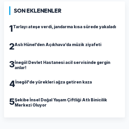
SON EKLENENLER
1
Tarlayı ateşe verdi, jandarma kısa sürede yakaladı
2
Aslı Hünel’den Açıkhava’da müzik ziyafeti
3
İnegöl Devlet Hastanesi acil servisinde gergin
anlar!
4
İnegöl'de yürekleri ağza getiren kaza
5
Şekibe İnsel Doğal Yaşam Çiftliği Atlı Binicilik
Merkezi Oluyor