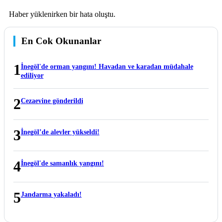
Haber yüklenirken bir hata oluştu.
En Cok Okunanlar
1
İnegöl'de orman yangını! Havadan ve karadan müdahale
ediliyor
2
Cezaevine gönderildi
3
İnegöl’de alevler yükseldi!
4
İnegöl'de samanlık yangını!
5
Jandarma yakaladı!