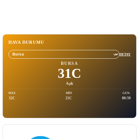
HAVA DURUMU
DETAY
Sehir sec
BURSA
31C
Açık
MAX
MIN
GUN.
32C
21C
00:59