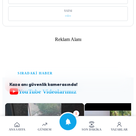
YATSI
--:--
Reklam Alanı
SIRADAKİ HABER
Kaza anı güvenlik kamerasında!
YouTube Videolarımız
1
ANA SAYFA
GÜNDEM
SON DAKIKA
YAZARLAR