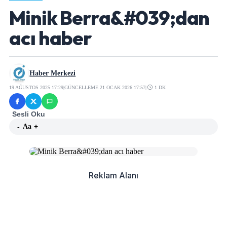
Minik Berra&#039;dan
acı haber
Haber Merkezi
19 AĞUSTOS 2025 17:29
|
GÜNCELLEME 21 OCAK 2026 17:57
|
1 DK
Sesli Oku
-
Aa
+
Reklam Alanı