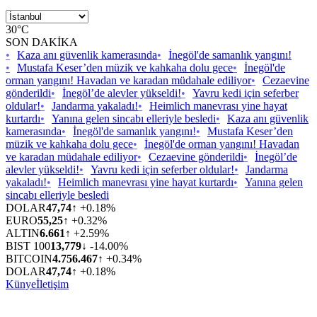
30°C
SON DAKİKA
•
Kaza anı güvenlik kamerasında
•
İnegöl'de samanlık yangını!
•
Mustafa Keser’den müzik ve kahkaha dolu gece
•
İnegöl'de
orman yangını! Havadan ve karadan müdahale ediliyor
•
Cezaevine
gönderildi
•
İnegöl’de alevler yükseldi!
•
Yavru kedi için seferber
oldular!
•
Jandarma yakaladı!
•
Heimlich manevrası yine hayat
kurtardı
•
Yanına gelen sincabı elleriyle besledi
•
Kaza anı güvenlik
kamerasında
•
İnegöl'de samanlık yangını!
•
Mustafa Keser’den
müzik ve kahkaha dolu gece
•
İnegöl'de orman yangını! Havadan
ve karadan müdahale ediliyor
•
Cezaevine gönderildi
•
İnegöl’de
alevler yükseldi!
•
Yavru kedi için seferber oldular!
•
Jandarma
yakaladı!
•
Heimlich manevrası yine hayat kurtardı
•
Yanına gelen
sincabı elleriyle besledi
DOLAR
47,74
↑ +0.18%
EURO
55,25
↑ +0.32%
ALTIN
6.661
↑ +2.59%
BIST 100
13,779
↓ -14.00%
BITCOIN
4.756.467
↑ +0.34%
DOLAR
47,74
↑ +0.18%
Künye
İletişim