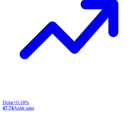
Dolar
+0.18%
47,74
Anlık satış