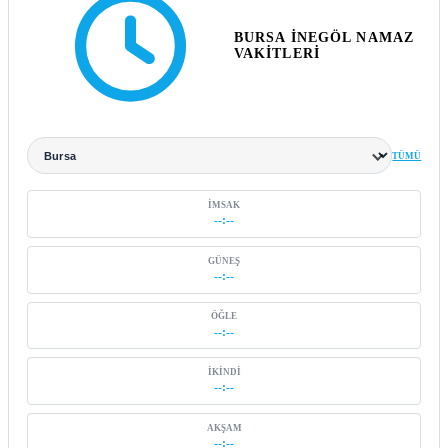
BURSA İNEGÖL NAMAZ
VAKITLERI
TÜMÜ
Şehir seçin
İMSAK
--:--
GÜNEŞ
--:--
ÖĞLE
--:--
İKINDI
--:--
AKŞAM
--:--