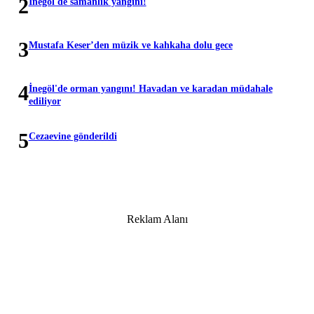
2
İnegöl'de samanlık yangını!
3
Mustafa Keser’den müzik ve kahkaha dolu gece
4
İnegöl'de orman yangını! Havadan ve karadan müdahale
ediliyor
5
Cezaevine gönderildi
Reklam Alanı