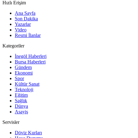
Hızlı Erişim
Ana Sayfa
Son Dakika
Yazarlar
Video
Resmi İlanlar
Kategoriler
İnegöl Haberleri
Bursa Haberleri
Gündem
Ekonomi
Spor
Kültür Sanat
Teknoloji
Eğitim
Sağlık
Dünya
Asayiş
Servisler
Döviz Kurları