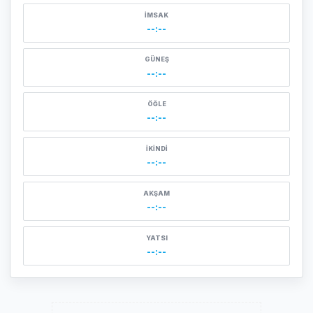
İMSAK
--:--
GÜNEŞ
--:--
ÖĞLE
--:--
İKINDI
--:--
AKŞAM
--:--
YATSI
--:--