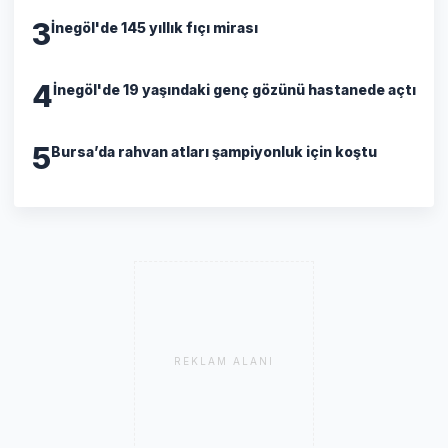
3
İnegöl'de 145 yıllık fıçı mirası
4
İnegöl'de 19 yaşındaki genç gözünü hastanede açtı
5
Bursa’da rahvan atları şampiyonluk için koştu
REKLAM ALANI