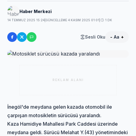
Haber Merkezi
14 TEMMUZ 2025 15:24
|
GÜNCELLEME 4 KASIM 2025 01:01
|
1 DK
Sesli Oku
-
Aa
+
REKLAM ALANI
İnegöl'de meydana gelen kazada otomobil ile
çarpışan motosikletin sürücüsü yaralandı.
Kaza Hamidiye Mahallesi Park Caddesi üzerinde
meydana geldi. Sürücü Melahat Y.(43) yönetimindeki