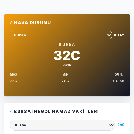
HAVA DURUMU
DETAY
Sehir sec
BURSA
32C
Açık
MAX
MIN
GUN.
33C
20C
00:59
BURSA İNEGÖL NAMAZ VAKITLERI
TÜMÜ
Şehir seçin