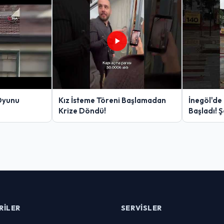
Oyunu
Kız İsteme Töreni Başlamadan
İnegöl'de
Krize Döndü!
Başladı! 
Yakalanan
RILER
SERVISLER