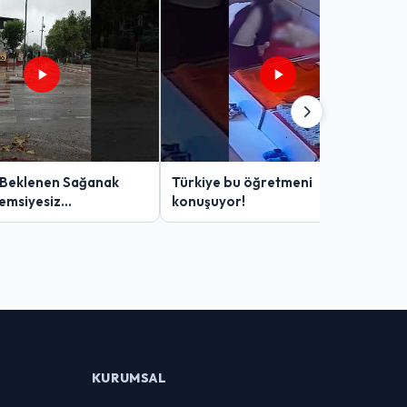
 Beklenen Sağanak
Türkiye bu öğretmeni
Şemsiyesiz
konuşuyor!
lar Zor Anlar Yaşadı
KURUMSAL