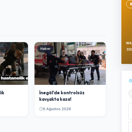
Se
MA
Haber
33
lik
İnegöl'de kontrolsüz
Ş
kavşakta kaza!
6 Ağustos 2026