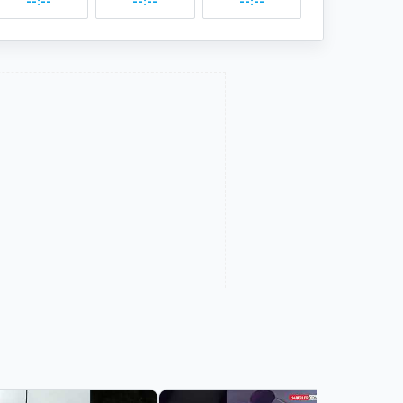
--:--
--:--
--:--