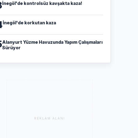
3
İnegöl'de kontrolsüz kavşakta kaza!
4
İnegöl'de korkutan kaza
5
Alanyurt Yüzme Havuzunda Yapım Çalışmaları
Sürüyor
REKLAM ALANI