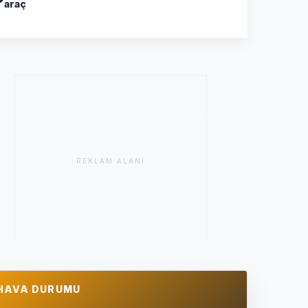
araç
REKLAM ALANI
HAVA DURUMU