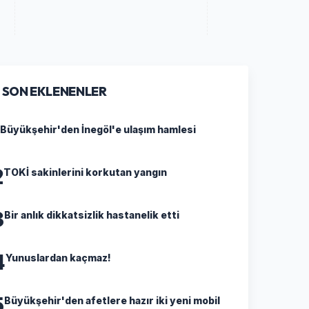
SON EKLENENLER
Büyükşehir'den İnegöl'e ulaşım hamlesi
2
TOKİ sakinlerini korkutan yangın
3
Bir anlık dikkatsizlik hastanelik etti
4
Yunuslardan kaçmaz!
5
Büyükşehir'den afetlere hazır iki yeni mobil