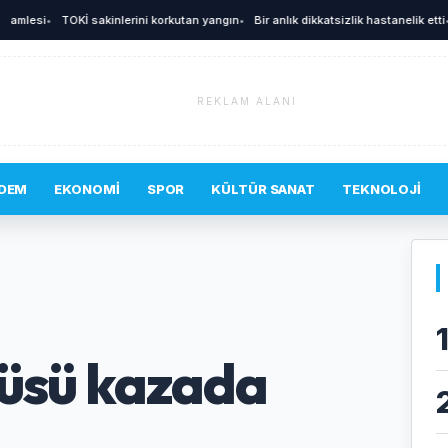
esi
•
TOKİ sakinlerini korkutan yangın
•
Bir anlık dikkatsizlik hastanelik etti
•
Yun
REKLAM ALANI
DEM
EKONOMI
SPOR
KÜLTÜR SANAT
TEKNOLOJI
cüsü kazada