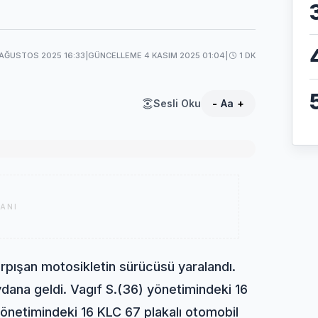
 AĞUSTOS 2025 16:33
|
GÜNCELLEME 4 KASIM 2025 01:04
|
1 DK
Sesli Oku
-
Aa
+
ANI
rpışan motosikletin sürücüsü yaralandı.
na geldi. Vagıf S.(36) yönetimindeki 16
yönetimindeki 16 KLC 67 plakalı otomobil