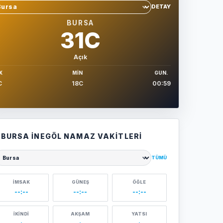
DETAY
hir sec
BURSA
31C
Açık
X
MIN
GUN.
C
18C
00:59
BURSA İNEGÖL NAMAZ VAKITLERI
TÜMÜ
ehir seçin
İMSAK
GÜNEŞ
ÖĞLE
--:--
--:--
--:--
İKINDI
AKŞAM
YATSI