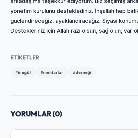
arkadaşıma teşekkür ediyorum. Biz seçilmiş arkad
yönetim kurulunu desteklediniz. İnşallah hep bir
güçlendireceğiz, ayaklandıracağız. Siyasi konumun
Destekleriniz için Allah razı olsun, sağ olun, var o
ETİKETLER
#inegöl
#muhtarlar
#derneği
YORUMLAR (
0
)