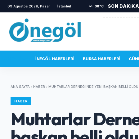
SON DAKİK
09 Ağustos 2026, Pazar
•
İnegöl’de driftin bedeli ağır old
30°C
SON DAKIKA
İNEGÖL HABERLERI
BURSA HABERLERI
GÜN
ANA SAYFA
HABER
MUHTARLAR DERNEĞI'NDE YENI BAŞKAN BELLI OLDU
HABER
Muhtarlar Derne
başkan belli oldu