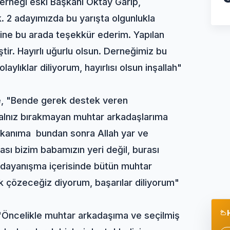
erneği eski Başkanı Oktay Garip,
. 2 adayımızda bu yarışta olgunlukla
ine bu arada teşekkür ederim. Yapılan
ir. Hayırlı uğurlu olsun. Derneğimiz bu
aylıklar diliyorum, hayırlısı olsun inşallah"
e, "Bende gerek destek veren
yalnız bırakmayan muhtar arkadaşlarıma
şkanıma bundan sonra Allah yar ve
ası bizim babamızın yeri değil, burası
 dayanışma içerisinde bütün muhtar
ek çözeceğiz diyorum, başarılar diliyorum"
 "Öncelikle muhtar arkadaşıma ve seçilmiş