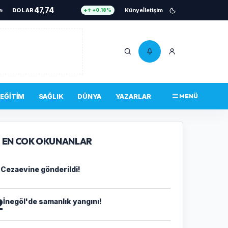
47,74
Cezaevine gönderildi!
DOLAR
•
Kaza anı güvenlik kamerasında
Künye
İletişim
•
İnegöl'de samanlık yan
↑ +0.18%
55,25
EURO
↑ +0.32%
6.661
ALTIN
↑ +2.59%
13,779
BIST 100
↓ -14.00%
4.756.467
BITCOIN
↑ +0.34%
EĞITIM
SAĞLIK
DÜNYA
YAZARLAR
MENÜ
47,74
DOLAR
↑ +0.18%
EN COK OKUNANLAR
1
Cezaevine gönderildi!
2
İnegöl'de samanlık yangını!