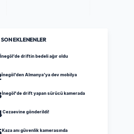
SON EKLENENLER
İnegöl’de driftin bedeli ağır oldu
2
İnegöl’den Almanya’ya dev mobilya
3
İnegöl'de drift yapan sürücü kamerada
4
Cezaevine gönderildi!
5
Kaza anı güvenlik kamerasında