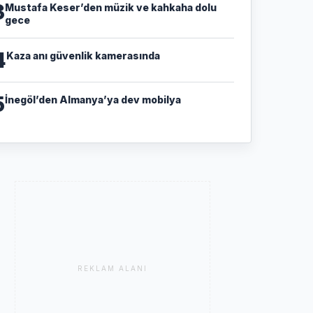
3
Mustafa Keser’den müzik ve kahkaha dolu
gece
4
Kaza anı güvenlik kamerasında
5
İnegöl’den Almanya’ya dev mobilya
REKLAM ALANI