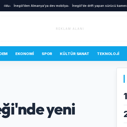
A
u
•
İnegöl’den Almanya’ya dev mobilya
•
İnegöl'de drift yapan sürücü kamerada
•
REKLAM ALANI
DEM
EKONOMI
SPOR
KÜLTÜR SANAT
TEKNOLOJI
ği'nde yeni