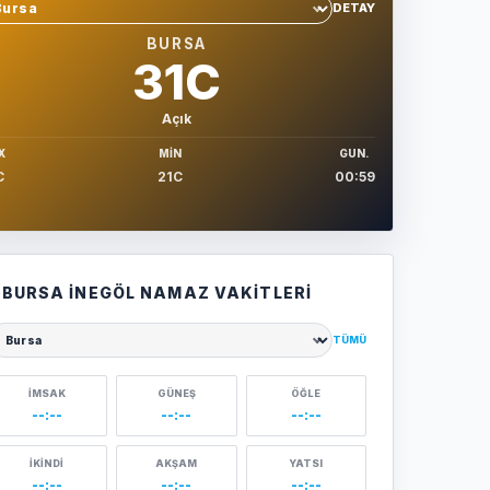
DETAY
hir sec
BURSA
31C
Açık
X
MIN
GUN.
C
21C
00:59
BURSA İNEGÖL NAMAZ VAKITLERI
TÜMÜ
ehir seçin
İMSAK
GÜNEŞ
ÖĞLE
--:--
--:--
--:--
İKINDI
AKŞAM
YATSI
--:--
--:--
--:--