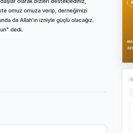
aşlar olarak bizleri desteklediniz,
Se
likte omuz omuza verip, derneğimizi
da da Allah’ın izniyle güçlü olacağız.
lun" dedi.
MA
32
Ş