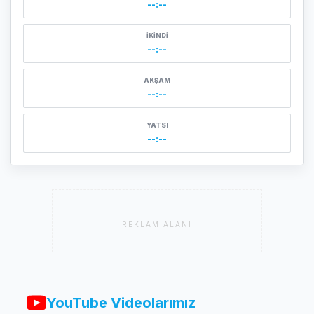
--:--
İKINDI
--:--
AKŞAM
--:--
YATSI
--:--
REKLAM ALANI
YouTube Videolarımız