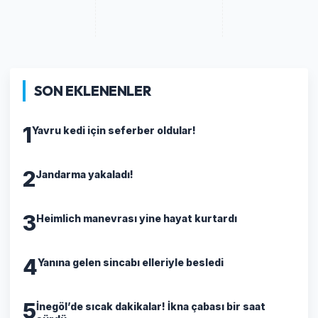
SON EKLENENLER
1
Yavru kedi için seferber oldular!
2
Jandarma yakaladı!
3
Heimlich manevrası yine hayat kurtardı
4
Yanına gelen sincabı elleriyle besledi
5
İnegöl’de sıcak dakikalar! İkna çabası bir saat