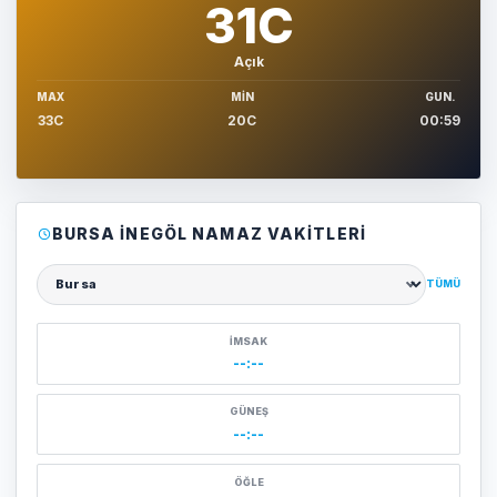
31C
Açık
MAX
MIN
GUN.
33C
20C
00:59
BURSA İNEGÖL NAMAZ VAKITLERI
TÜMÜ
Şehir seçin
İMSAK
--:--
GÜNEŞ
--:--
ÖĞLE