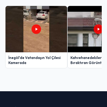
İnegöl'de Vatandaşın Yol Çilesi
Kahvehanedekiler O
Kamerada
Bıraktıran Görüntü!