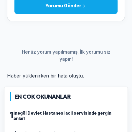
Yorumu Gönder
Henüz yorum yapılmamış. İlk yorumu siz
yapın!
Haber yüklenirken bir hata oluştu.
EN COK OKUNANLAR
1
İnegöl Devlet Hastanesi acil servisinde gergin
anlar!