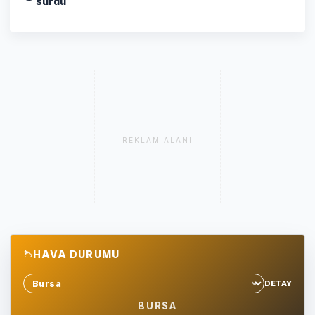
sürdü
REKLAM ALANI
HAVA DURUMU
DETAY
Sehir sec
BURSA