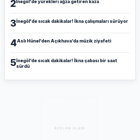
2
İnegöl'de yürekleri ağza getiren kaza
3
İnegöl'de sıcak dakikalar! İkna çalışmaları sürüyor
4
Aslı Hünel’den Açıkhava’da müzik ziyafeti
5
İnegöl’de sıcak dakikalar! İkna çabası bir saat
sürdü
REKLAM ALANI