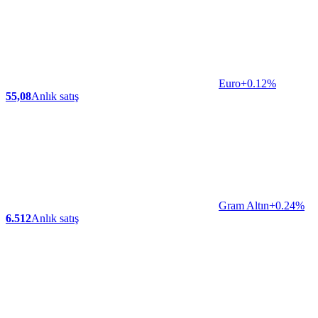
Euro
+0.12%
55,08
Anlık satış
Gram Altın
+0.24%
6.512
Anlık satış