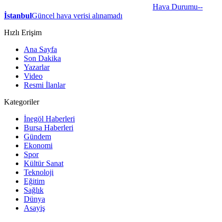
Hava Durumu
--
İstanbul
Güncel hava verisi alınamadı
Hızlı Erişim
Ana Sayfa
Son Dakika
Yazarlar
Video
Resmi İlanlar
Kategoriler
İnegöl Haberleri
Bursa Haberleri
Gündem
Ekonomi
Spor
Kültür Sanat
Teknoloji
Eğitim
Sağlık
Dünya
Asayiş