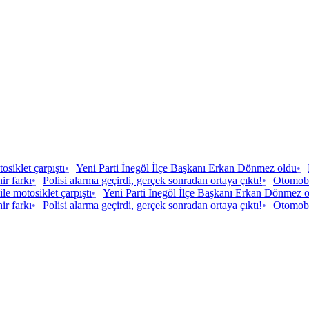
tosiklet çarpıştı
•
Yeni Parti İnegöl İlçe Başkanı Erkan Dönmez oldu
•
ir farkı
•
Polisi alarma geçirdi, gerçek sonradan ortaya çıktı!
•
Otomobil
 ile motosiklet çarpıştı
•
Yeni Parti İnegöl İlçe Başkanı Erkan Dönmez 
ir farkı
•
Polisi alarma geçirdi, gerçek sonradan ortaya çıktı!
•
Otomobil