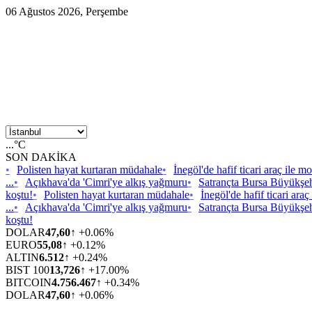
06 Ağustos 2026, Perşembe
...°C
SON DAKİKA
•
Polisten hayat kurtaran müdahale
•
İnegöl'de hafif ticari araç ile mo
...
•
Açıkhava'da 'Cimri'ye alkış yağmuru
•
Satrançta Bursa Büyükşeh
koştu!
•
Polisten hayat kurtaran müdahale
•
İnegöl'de hafif ticari araç
...
•
Açıkhava'da 'Cimri'ye alkış yağmuru
•
Satrançta Bursa Büyükşeh
koştu!
DOLAR
47,60
↑ +0.06%
EURO
55,08
↑ +0.12%
ALTIN
6.512
↑ +0.24%
BIST 100
13,726
↑ +17.00%
BITCOIN
4.756.467
↑ +0.34%
DOLAR
47,60
↑ +0.06%