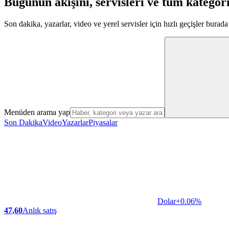
Bugünün akışını, servisleri ve tüm kategori
Son dakika, yazarlar, video ve yerel servisler için hızlı geçişler burada 
Menüden arama yap
Son Dakika
Video
Yazarlar
Piyasalar
Dolar
+0.06%
47,60
Anlık satış