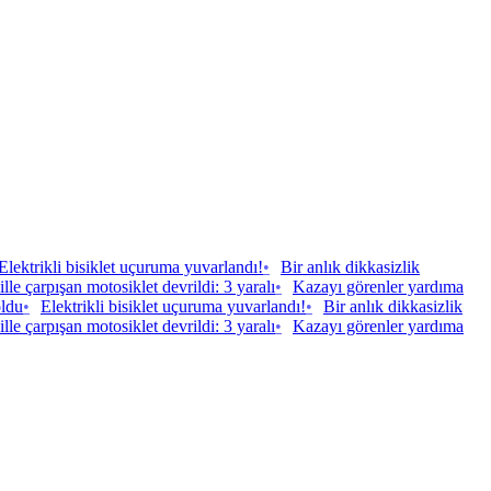
Elektrikli bisiklet uçuruma yuvarlandı!
•
Bir anlık dikkasizlik
le çarpışan motosiklet devrildi: 3 yaralı
•
Kazayı görenler yardıma
oldu
•
Elektrikli bisiklet uçuruma yuvarlandı!
•
Bir anlık dikkasizlik
le çarpışan motosiklet devrildi: 3 yaralı
•
Kazayı görenler yardıma