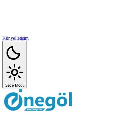
Künye
İletişim
Gece Modu