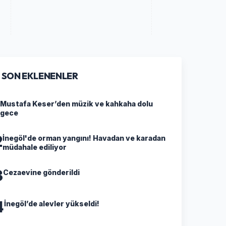
SON EKLENENLER
Mustafa Keser’den müzik ve kahkaha dolu
gece
2
İnegöl'de orman yangını! Havadan ve karadan
müdahale ediliyor
3
Cezaevine gönderildi
4
İnegöl’de alevler yükseldi!