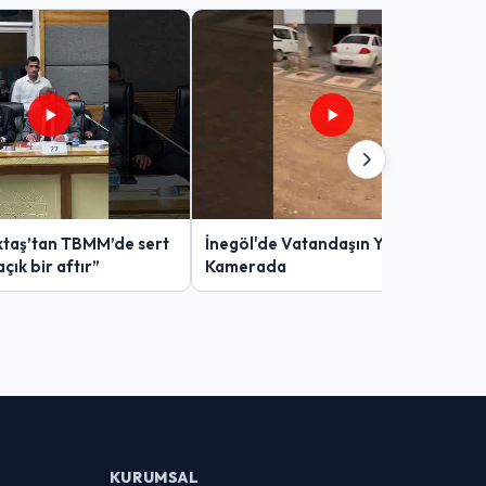
taş’tan TBMM’de sert
İnegöl'de Vatandaşın Yol Çilesi
açık bir aftır”
Kamerada
KURUMSAL