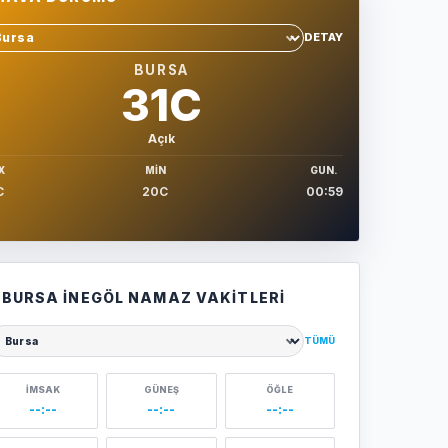
DETAY
hir sec
BURSA
31C
Açık
X
MIN
GUN.
C
20C
00:59
BURSA İNEGÖL NAMAZ VAKITLERI
TÜMÜ
ehir seçin
İMSAK
GÜNEŞ
ÖĞLE
--:--
--:--
--:--