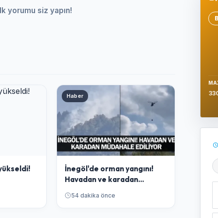
lk yorumu siz yapın!
Se
MA
33
Haber
yükseldi!
İnegöl'de orman yangını!
Ş
Havadan ve karadan
müdahale ediliyor
54 dakika önce