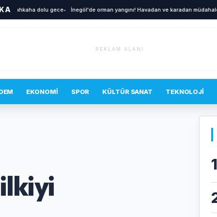
İKA
kahkaha dolu gece
•
İnegöl'de orman yangını! Havadan ve karadan müdahale edil
REKLAM ALANI
DEM
EKONOMI
SPOR
KÜLTÜR SANAT
TEKNOLOJI
lkiyi