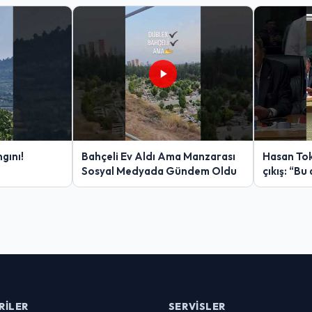
gını!
Bahçeli Ev Aldı Ama Manzarası
Hasan Tok
Sosyal Medyada Gündem Oldu
çıkış: “Bu 
RILER
SERVISLER