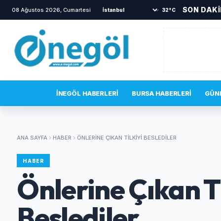
SON DAK
08 Ağustos 2026, Cumartesi
•
Mustafa Keser’den müzik ve 
32°C
SON DAKIKA
İNEGÖL HABERLERI
BURSA HABERLERI
GÜN
ANA SAYFA
HABER
ÖNLERINE ÇIKAN TILKIYI BESLEDILER
HABER
Önlerine Çıkan Ti
Beslediler