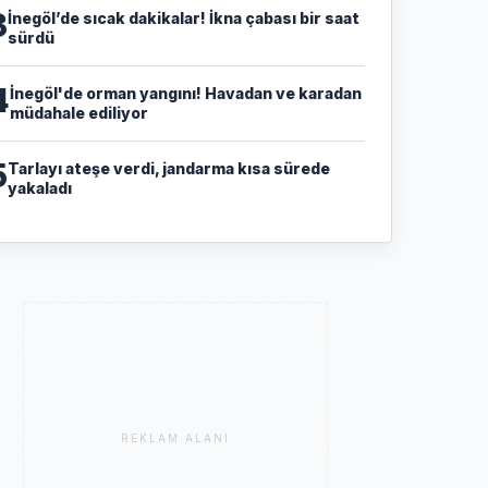
3
İnegöl’de sıcak dakikalar! İkna çabası bir saat
sürdü
4
İnegöl'de orman yangını! Havadan ve karadan
müdahale ediliyor
5
Tarlayı ateşe verdi, jandarma kısa sürede
yakaladı
REKLAM ALANI