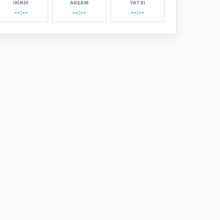
İKINDI
AKŞAM
YATSI
--:--
--:--
--:--