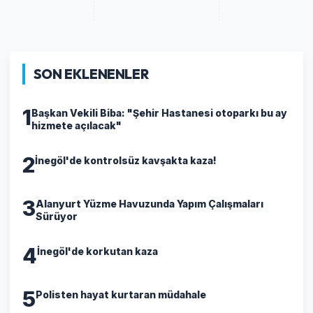
SON EKLENENLER
1
Başkan Vekili Biba: "Şehir Hastanesi otoparkı bu ay
hizmete açılacak"
2
İnegöl'de kontrolsüz kavşakta kaza!
3
Alanyurt Yüzme Havuzunda Yapım Çalışmaları
Sürüyor
4
İnegöl'de korkutan kaza
5
Polisten hayat kurtaran müdahale