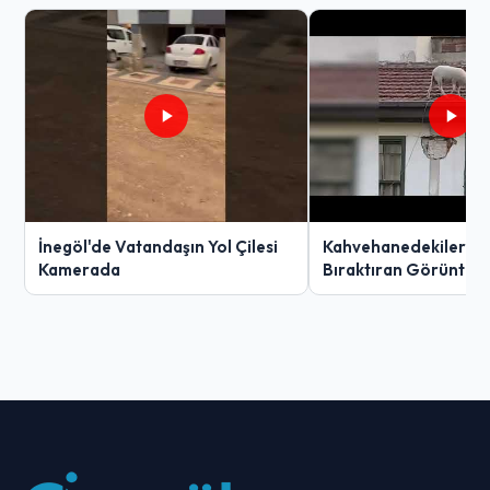
İnegöl'de Vatandaşın Yol Çilesi
Kahvehanedekiler O
Kamerada
Bıraktıran Görüntü!