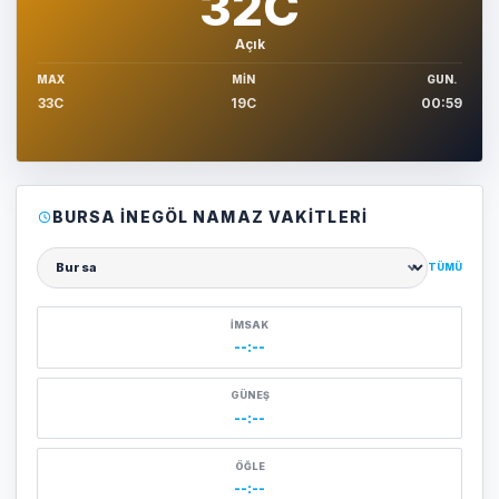
32C
Açık
MAX
MIN
GUN.
33C
19C
00:59
BURSA İNEGÖL NAMAZ VAKITLERI
TÜMÜ
Şehir seçin
İMSAK
--:--
GÜNEŞ
--:--
ÖĞLE
--:--