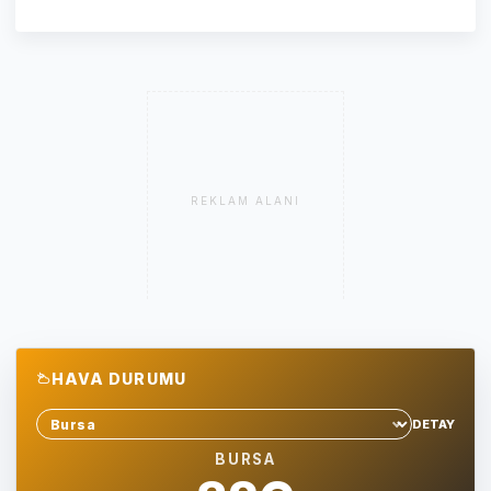
REKLAM ALANI
HAVA DURUMU
DETAY
Sehir sec
BURSA