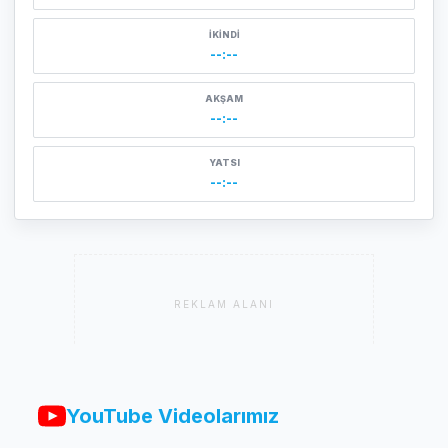
İKINDI
--:--
AKŞAM
--:--
YATSI
--:--
REKLAM ALANI
YouTube Videolarımız