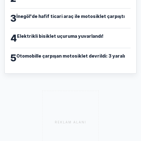
3
İnegöl'de hafif ticari araç ile motosiklet çarpıştı
4
Elektrikli bisiklet uçuruma yuvarlandı!
5
Otomobille çarpışan motosiklet devrildi: 3 yaralı
REKLAM ALANI