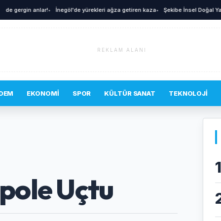
ergin anlar!
•
İnegöl'de yürekleri ağza getiren kaza
•
Şekibe İnsel Doğal Yaşam Çif
REKLAM ALANI
DEM
EKONOMI
SPOR
KÜLTÜR SANAT
TEKNOLOJI
pole Uçtu