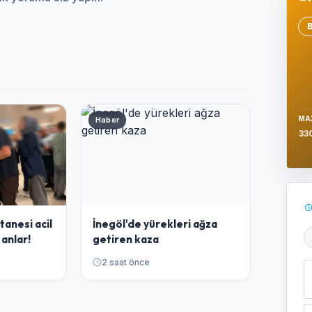
Se
MA
Haber
33
tanesi acil
İnegöl'de yürekleri ağza
 anlar!
getiren kaza
Ş
2 saat önce