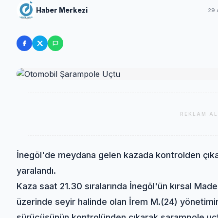
Haber Merkezi
29 
REKLAM AL
İnegöl'de meydana gelen kazada kontrolden çıka
yaralandı.
Kaza saat 21.30 sıralarında İnegöl'ün kırsal Mad
üzerinde seyir halinde olan İrem M.(24) yönetimi
sürücüsünün kontrolünden çıkarak şarampole uçt