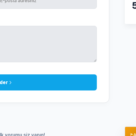
der
lk yorumu siz yapın!