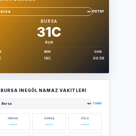
DETAY
hir sec
BURSA
31C
Açık
X
MIN
GUN.
C
18C
00:59
BURSA İNEGÖL NAMAZ VAKITLERI
TÜMÜ
ehir seçin
İMSAK
GÜNEŞ
ÖĞLE
--:--
--:--
--:--