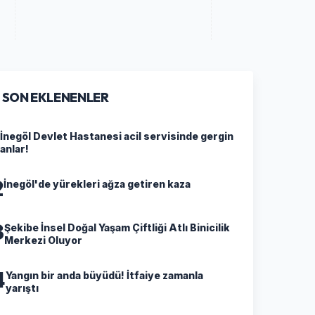
SON EKLENENLER
İnegöl Devlet Hastanesi acil servisinde gergin
anlar!
2
İnegöl'de yürekleri ağza getiren kaza
3
Şekibe İnsel Doğal Yaşam Çiftliği Atlı Binicilik
Merkezi Oluyor
4
Yangın bir anda büyüdü! İtfaiye zamanla
yarıştı