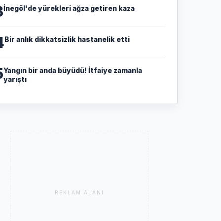
3
İnegöl'de yürekleri ağza getiren kaza
4
Bir anlık dikkatsizlik hastanelik etti
5
Yangın bir anda büyüdü! İtfaiye zamanla
yarıştı
REKLAM ALANI