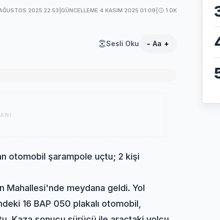
AĞUSTOS 2025 22:53
|
GÜNCELLEME 4 KASIM 2025 01:09
|
1 DK
Sesli Oku
-
Aa
+
ANI
n otomobil şarampole uçtu; 2 kişi
en Mahallesi'nde meydana geldi. Yol
ndeki 16 BAP 050 plakalı otomobil,
u. Kaza sonucu sürücü ile araçtaki yolcu