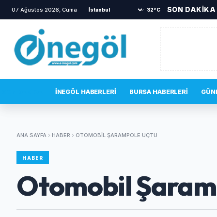
SON DAKİKA
07 Ağustos 2026, Cuma
•
İnegöl Devlet Hastanesi acil servisinde g
32°C
SON DAKIKA
İNEGÖL HABERLERI
BURSA HABERLERI
GÜN
ANA SAYFA
HABER
OTOMOBIL ŞARAMPOLE UÇTU
HABER
Otomobil Şaram