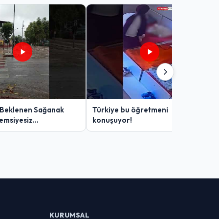
 Beklenen Sağanak
Türkiye bu öğretmeni
Şemsiyesiz
konuşuyor!
lar Zor Anlar Yaşadı
KURUMSAL