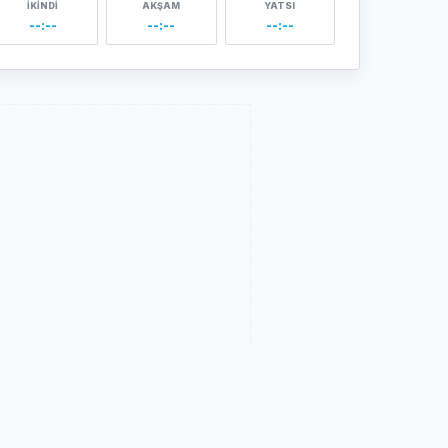
İKINDI
AKŞAM
YATSI
--:--
--:--
--:--