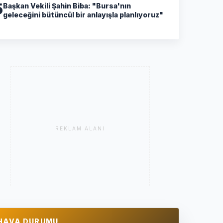
5
Başkan Vekili Şahin Biba: "Bursa'nın
geleceğini bütüncül bir anlayışla planlıyoruz"
REKLAM ALANI
HAVA DURUMU