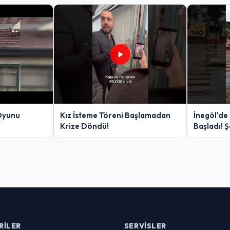
Oyunu
Kız İsteme Töreni Başlamadan
İnegöl'de
Krize Döndü!
Başladı! 
Yakalanan
RILER
SERVISLER