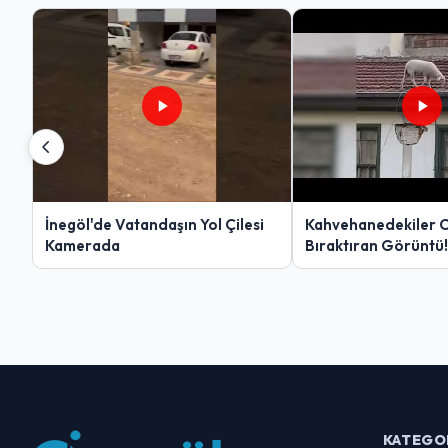
İnegöl'de Vatandaşın Yol Çilesi
Kahvehanedekiler 
Kamerada
Bıraktıran Görüntü!
KATEGO