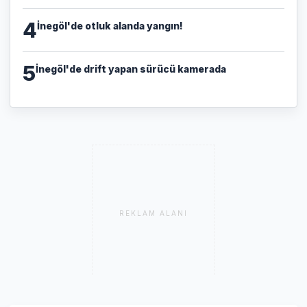
4
İnegöl'de otluk alanda yangın!
5
İnegöl'de drift yapan sürücü kamerada
REKLAM ALANI