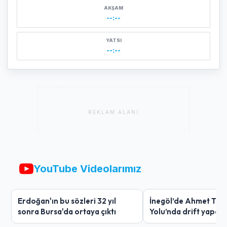
AKŞAM
--:--
YATSI
--:--
REKLAM ALANI
YouTube Videolarımız
Erdoğan'ın bu sözleri 32 yıl
İnegöl’de Ahmet Tür
sonra Bursa'da ortaya çıktı
Yolu’nda drift yapan
ağır ceza