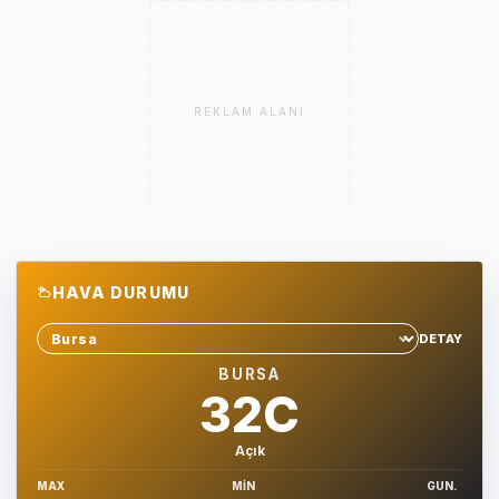
REKLAM ALANI
HAVA DURUMU
DETAY
Sehir sec
BURSA
32C
Açık
MAX
MIN
GUN.