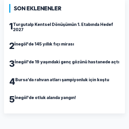
SON EKLENENLER
1
Turgutalp Kentsel Dönüşümün 1. Etabında Hedef
2027
2
İnegöl'de 145 yıllık fıçı mirası
3
İnegöl'de 19 yaşındaki genç gözünü hastanede açtı
4
Bursa’da rahvan atları şampiyonluk için koştu
5
İnegöl'de otluk alanda yangın!