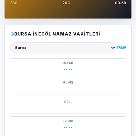
33C
20C
00:59
BURSA İNEGÖL NAMAZ VAKITLERI
TÜMÜ
Şehir seçin
İMSAK
--:--
GÜNEŞ
--:--
ÖĞLE
--:--
İKINDI
--:--