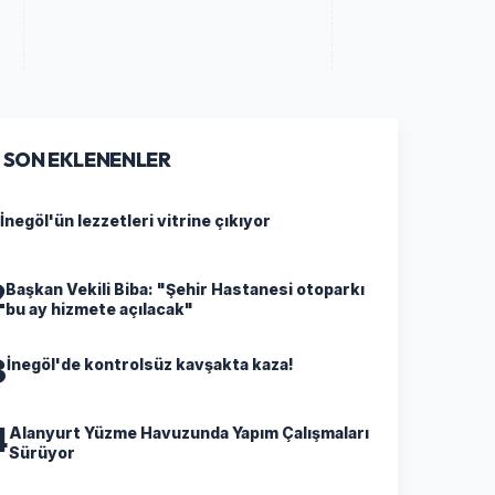
SON EKLENENLER
İnegöl'ün lezzetleri vitrine çıkıyor
2
Başkan Vekili Biba: "Şehir Hastanesi otoparkı
bu ay hizmete açılacak"
3
İnegöl'de kontrolsüz kavşakta kaza!
4
Alanyurt Yüzme Havuzunda Yapım Çalışmaları
Sürüyor