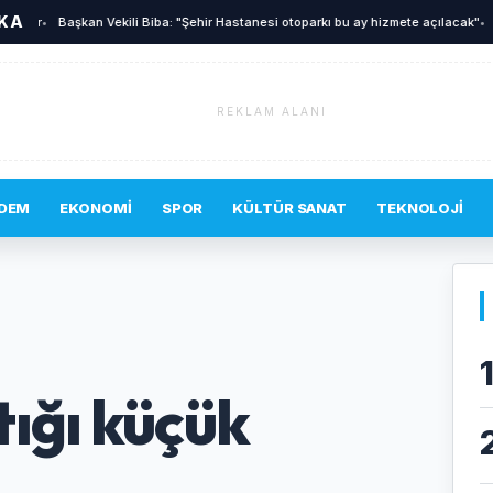
İKA
or
•
Başkan Vekili Biba: "Şehir Hastanesi otoparkı bu ay hizmete açılacak"
•
İnegö
REKLAM ALANI
DEM
EKONOMI
SPOR
KÜLTÜR SANAT
TEKNOLOJI
ığı küçük