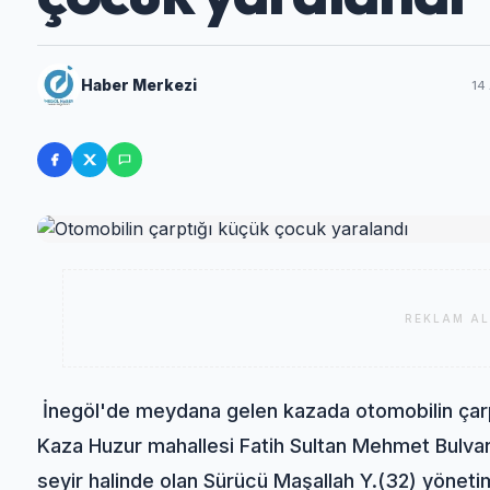
Haber Merkezi
14
REKLAM AL
İnegöl'de meydana gelen kazada otomobilin çarp
Kaza Huzur mahallesi Fatih Sultan Mehmet Bulva
seyir halinde olan Sürücü Maşallah Y.(32) yöneti