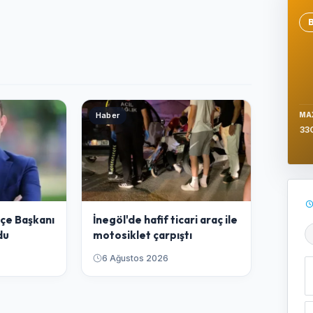
Se
Haber
MA
33
İlçe Başkanı
İnegöl'de hafif ticari araç ile
du
motosiklet çarpıştı
Ş
6 Ağustos 2026