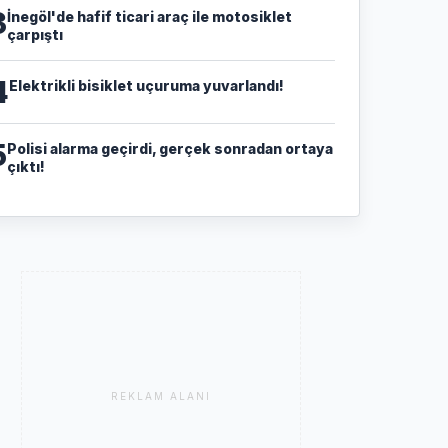
3
İnegöl'de hafif ticari araç ile motosiklet
çarpıştı
4
Elektrikli bisiklet uçuruma yuvarlandı!
5
Polisi alarma geçirdi, gerçek sonradan ortaya
çıktı!
REKLAM ALANI