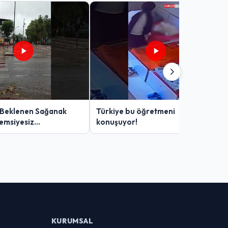
 Beklenen Sağanak
Türkiye bu öğretmeni
Şemsiyesiz
konuşuyor!
lar Zor Anlar Yaşadı
KURUMSAL