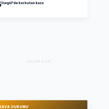
5
İnegöl'de korkutan kaza
REKLAM ALANI
HAVA DURUMU