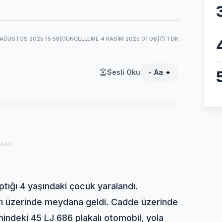
 AĞUSTOS 2025 15:58
|
GÜNCELLEME 4 KASIM 2025 01:06
|
1 DK
Sesli Oku
-
Aa
+
ANI
tığı 4 yaşındaki çocuk yaralandı.
rı üzerinde meydana geldi. Cadde üzerinde
mindeki 45 LJ 686 plakalı otomobil, yola