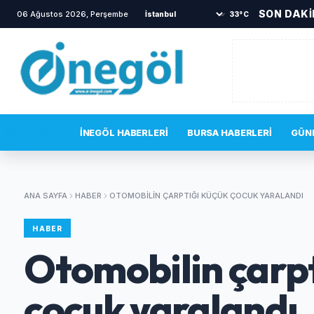
SON DAK
06 Ağustos 2026, Perşembe
•
İnegöl'ün lezzetleri vitrine çıkıy
33°C
SON DAKIKA
İNEGÖL HABERLERI
BURSA HABERLERI
GÜN
ANA SAYFA
HABER
OTOMOBILIN ÇARPTIĞI KÜÇÜK ÇOCUK YARALANDI
HABER
Otomobilin çarpt
çocuk yaralandı