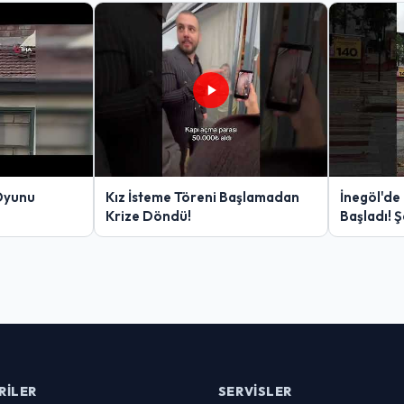
Oyunu
Kız İsteme Töreni Başlamadan
İnegöl'de
Krize Döndü!
Başladı! 
Yakalanan
RILER
SERVISLER