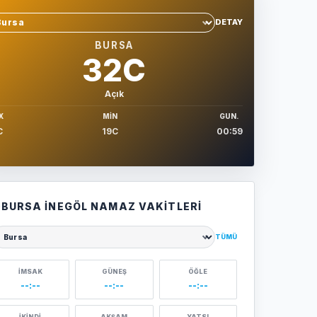
DETAY
hir sec
BURSA
32C
Açık
X
MIN
GUN.
C
19C
00:59
BURSA İNEGÖL NAMAZ VAKITLERI
TÜMÜ
ehir seçin
İMSAK
GÜNEŞ
ÖĞLE
--:--
--:--
--:--
İKINDI
AKŞAM
YATSI