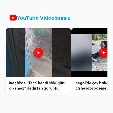
YouTube Videolarımız
İnegöl’de “Terzi kendi söküğünü
İnegöl'de çay bahçes
dikemez” dedirten görüntü
içti hesabı ödemedi