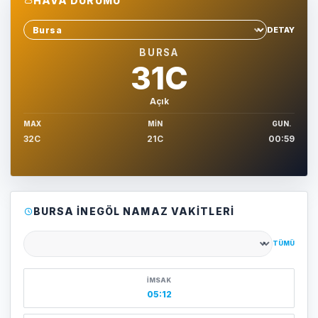
HAVA DURUMU
DETAY
Sehir sec
BURSA
31C
Açık
MAX
MIN
GUN.
32C
21C
00:59
BURSA İNEGÖL NAMAZ VAKITLERI
TÜMÜ
Şehir seçin
İMSAK
05:12