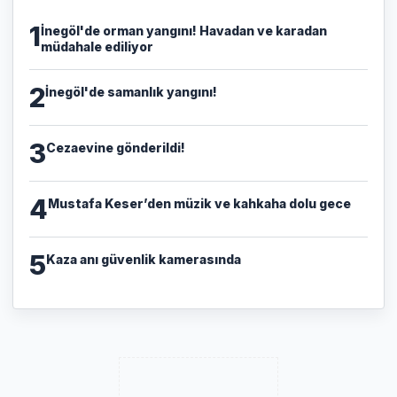
1
İnegöl'de orman yangını! Havadan ve karadan
müdahale ediliyor
2
İnegöl'de samanlık yangını!
3
Cezaevine gönderildi!
4
Mustafa Keser’den müzik ve kahkaha dolu gece
5
Kaza anı güvenlik kamerasında