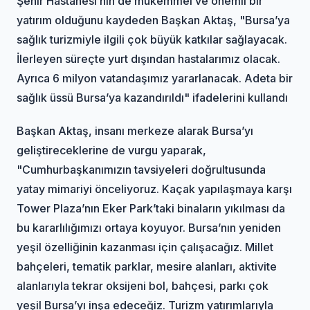
Şehir Hastanesi’nin de mükemmel ve önemli bir
yatırım olduğunu kaydeden Başkan Aktaş, "Bursa’ya
sağlık turizmiyle ilgili çok büyük katkılar sağlayacak.
İlerleyen süreçte yurt dışından hastalarımız olacak.
Ayrıca 6 milyon vatandaşımız yararlanacak. Adeta bir
sağlık üssü Bursa’ya kazandırıldı" ifadelerini kullandı
Başkan Aktaş, insanı merkeze alarak Bursa’yı
geliştireceklerine de vurgu yaparak,
"Cumhurbaşkanımızın tavsiyeleri doğrultusunda
yatay mimariyi önceliyoruz. Kaçak yapılaşmaya karşı
Tower Plaza’nın Eker Park’taki binaların yıkılması da
bu kararlılığımızı ortaya koyuyor. Bursa’nın yeniden
yeşil özelliğinin kazanması için çalışacağız. Millet
bahçeleri, tematik parklar, mesire alanları, aktivite
alanlarıyla tekrar oksijeni bol, bahçesi, parkı çok
yeşil Bursa’yı inşa edeceğiz. Turizm yatırımlarıyla