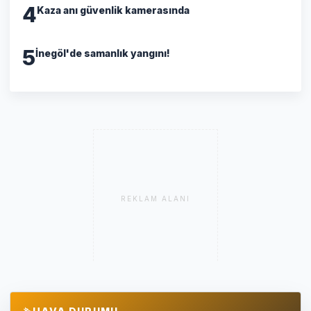
4
Kaza anı güvenlik kamerasında
5
İnegöl'de samanlık yangını!
REKLAM ALANI