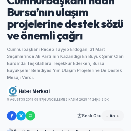
Cumhurbaşkanı’ndan
Bursa’nın ulaşım
projelerine destek sözü
ve önemli çağrı
Cumhurbaşkanı Recep Tayyip Erdoğan, 31 Mart
Seçimlerinde Ak Parti'nin Kazandığı En Büyük Şehir Olan
Bursa'da Teşkilatlara Teşekkür Ederken, Bursa
Büyükşehir Belediyesi'nin Ulaşım Projelerine De Destek
Mesajı Verdi.
Haber Merkezi
5 AĞUSTOS 2019 08:57
|
GÜNCELLEME 3 KASIM 2025 14:24
|
2 DK
Sesli Oku
-
Aa
+