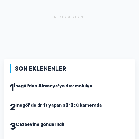
REKLAM ALANI
SON EKLENENLER
1
İnegöl’den Almanya’ya dev mobilya
2
İnegöl'de drift yapan sürücü kamerada
3
Cezaevine gönderildi!