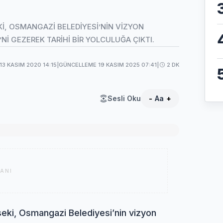
İ, OSMANGAZİ BELEDİYESİ’NİN VİZYON
Nİ GEZEREK TARİHİ BİR YOLCULUĞA ÇIKTI.
13 KASIM 2020 14:15
|
GÜNCELLEME 19 KASIM 2025 07:41
|
2 DK
Sesli Oku
-
Aa
+
ANI
ki, Osmangazi Belediyesi’nin vizyon