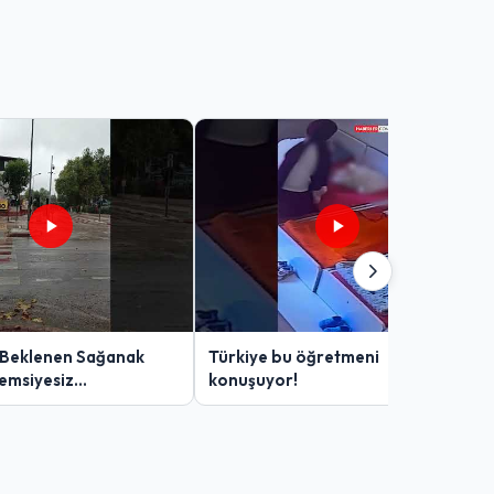
 Beklenen Sağanak
Türkiye bu öğretmeni
Şemsiyesiz
konuşuyor!
lar Zor Anlar Yaşadı