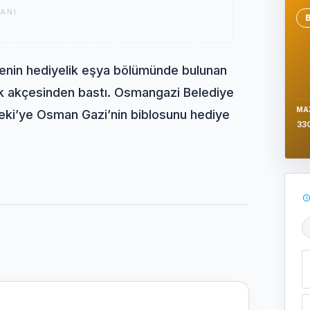
ANI
Se
enin hediyelik eşya bölümünde bulunan
ilk akçesinden bastı. Osmangazi Belediye
MA
eki’ye Osman Gazi’nin biblosunu hediye
33
Ş