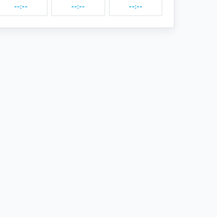
--:--
--:--
--:--