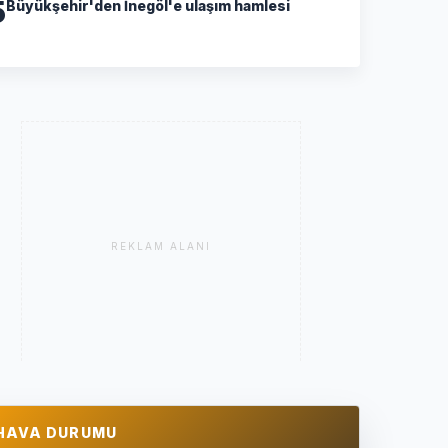
5
Büyükşehir'den İnegöl'e ulaşım hamlesi
REKLAM ALANI
HAVA DURUMU