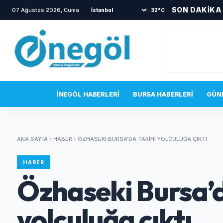
SON DAKİKA
07 Ağustos 2026, Cuma
•
İnegöl'de yürekleri ağza getiren kaza
•
32°C
SON DAKIKA
İNEGÖL HABERLERI
BURSA HABERLERI
GÜN
ANA SAYFA
HABER
ÖZHASEKI BURSA’DA TARIHI YOLCULUĞA ÇIKTI
HABER
Özhaseki Bursa’d
yolculuğa çıktı