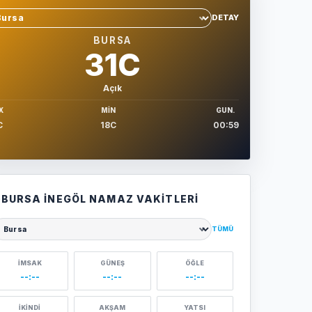
DETAY
hir sec
BURSA
31C
Açık
X
MIN
GUN.
C
18C
00:59
BURSA İNEGÖL NAMAZ VAKITLERI
TÜMÜ
ehir seçin
İMSAK
GÜNEŞ
ÖĞLE
--:--
--:--
--:--
İKINDI
AKŞAM
YATSI