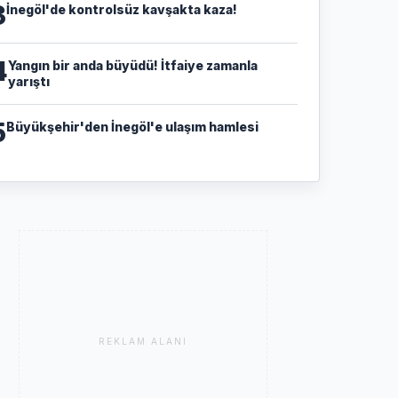
3
İnegöl'de kontrolsüz kavşakta kaza!
4
Yangın bir anda büyüdü! İtfaiye zamanla
yarıştı
5
Büyükşehir'den İnegöl'e ulaşım hamlesi
REKLAM ALANI