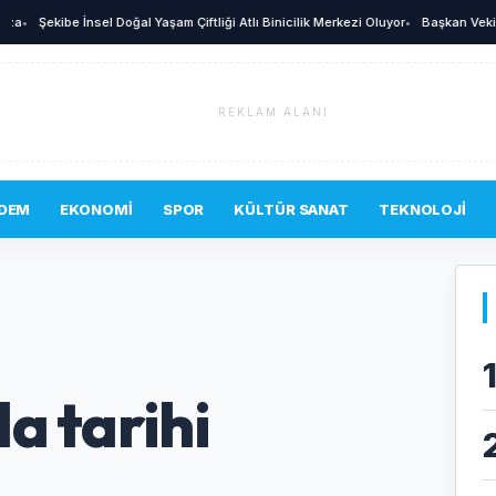
Şekibe İnsel Doğal Yaşam Çiftliği Atlı Binicilik Merkezi Oluyor
•
Başkan Vekili Şahin
REKLAM ALANI
DEM
EKONOMI
SPOR
KÜLTÜR SANAT
TEKNOLOJI
a tarihi