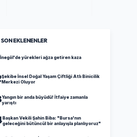
SON EKLENENLER
İnegöl'de yürekleri ağza getiren kaza
2
Şekibe İnsel Doğal Yaşam Çiftliği Atlı Binicilik
Merkezi Oluyor
3
Yangın bir anda büyüdü! İtfaiye zamanla
yarıştı
4
Başkan Vekili Şahin Biba: "Bursa'nın
geleceğini bütüncül bir anlayışla planlıyoruz"