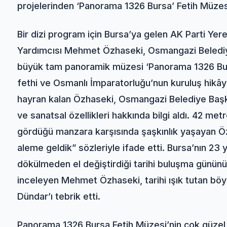
projelerinden ‘Panorama 1326 Bursa’ Fetih Müzesi’
Bir dizi program için Bursa’ya gelen AK Parti Ye
Yardımcısı Mehmet Özhaseki, Osmangazi Belediye
büyük tam panoramik müzesi ‘Panorama 1326 Bursa
fethi ve Osmanlı İmparatorluğu’nun kuruluş hikây
hayran kalan Özhaseki, Osmangazi Belediye Baş
ve sanatsal özellikleri hakkında bilgi aldı. 42 me
gördüğü manzara karşısında şaşkınlık yaşayan Öz
aleme geldik” sözleriyle ifade etti. Bursa’nın 23
dökülmeden el değiştirdiği tarihi buluşma gününü
inceleyen Mehmet Özhaseki, tarihi ışık tutan böyl
Dündar’ı tebrik etti.
Panorama 1326 Bursa Fetih Müzesi’nin çok güze