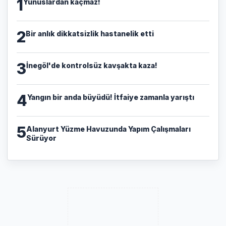
1
Yunuslardan kaçmaz!
2
Bir anlık dikkatsizlik hastanelik etti
3
İnegöl'de kontrolsüz kavşakta kaza!
4
Yangın bir anda büyüdü! İtfaiye zamanla yarıştı
5
Alanyurt Yüzme Havuzunda Yapım Çalışmaları
Sürüyor