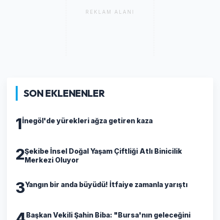
REKLAM ALANI
SON EKLENENLER
1
İnegöl'de yürekleri ağza getiren kaza
2
Şekibe İnsel Doğal Yaşam Çiftliği Atlı Binicilik
Merkezi Oluyor
3
Yangın bir anda büyüdü! İtfaiye zamanla yarıştı
4
Başkan Vekili Şahin Biba: "Bursa'nın geleceğini