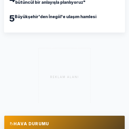
bütüncül bir anlayışla planlıyoruz"
5
Büyükşehir'den İnegöl'e ulaşım hamlesi
REKLAM ALANI
HAVA DURUMU