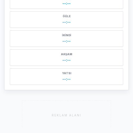
--:--
ÖĞLE
--:--
İKINDI
--:--
AKŞAM
--:--
YATSI
--:--
REKLAM ALANI