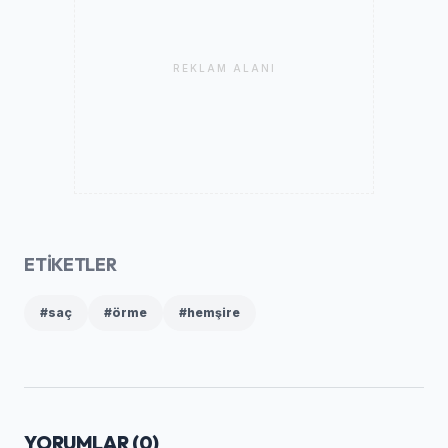
REKLAM ALANI
ETİKETLER
#saç
#örme
#hemşire
YORUMLAR (
0
)