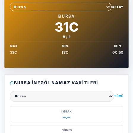
DETAY
Sehir sec
BURSA
31C
Açık
MAX
MIN
GUN.
33C
18C
00:59
BURSA İNEGÖL NAMAZ VAKITLERI
TÜMÜ
Şehir seçin
İMSAK
--:--
GÜNEŞ