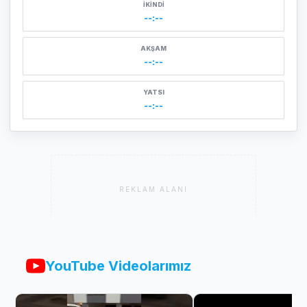
İKINDI
--:--
AKŞAM
--:--
YATSI
--:--
REKLAM ALANI
YouTube Videolarımız