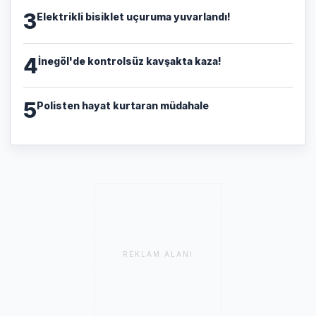
3
Elektrikli bisiklet uçuruma yuvarlandı!
4
İnegöl'de kontrolsüz kavşakta kaza!
5
Polisten hayat kurtaran müdahale
REKLAM ALANI