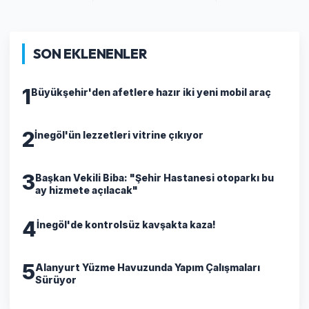
SON EKLENENLER
1
Büyükşehir'den afetlere hazır iki yeni mobil araç
2
İnegöl'ün lezzetleri vitrine çıkıyor
3
Başkan Vekili Biba: "Şehir Hastanesi otoparkı bu
ay hizmete açılacak"
4
İnegöl'de kontrolsüz kavşakta kaza!
5
Alanyurt Yüzme Havuzunda Yapım Çalışmaları
Sürüyor