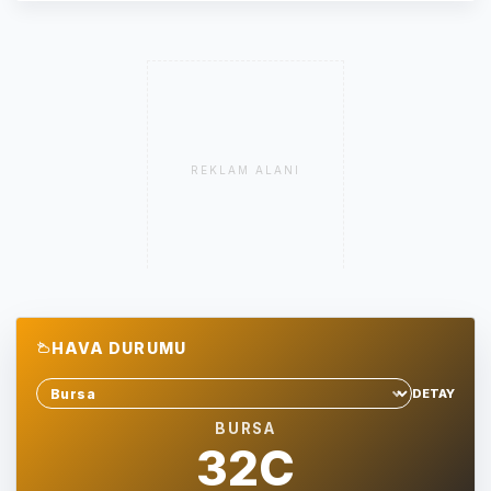
REKLAM ALANI
HAVA DURUMU
DETAY
Sehir sec
BURSA
32C