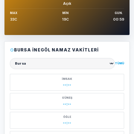
Açık
MAX
MIN
GUN.
33C
19C
00:59
BURSA İNEGÖL NAMAZ VAKITLERI
TÜMÜ
Şehir seçin
İMSAK
--:--
GÜNEŞ
--:--
ÖĞLE
--:--