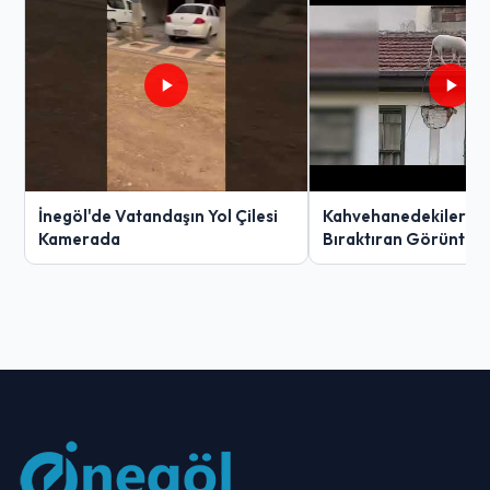
İnegöl'de Vatandaşın Yol Çilesi
Kahvehanedekiler O
Kamerada
Bıraktıran Görüntü!