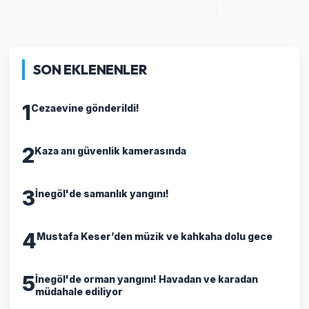
SON EKLENENLER
1
Cezaevine gönderildi!
2
Kaza anı güvenlik kamerasında
3
İnegöl'de samanlık yangını!
4
Mustafa Keser’den müzik ve kahkaha dolu gece
5
İnegöl'de orman yangını! Havadan ve karadan
müdahale ediliyor