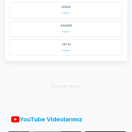
İKINDI
--:--
AKŞAM
--:--
YATSI
--:--
REKLAM ALANI
YouTube Videolarımız