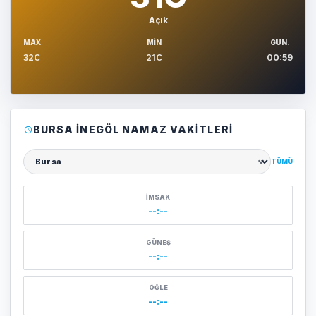
Açık
MAX
MIN
GUN.
32C
21C
00:59
BURSA İNEGÖL NAMAZ VAKITLERI
TÜMÜ
Şehir seçin
İMSAK
--:--
GÜNEŞ
--:--
ÖĞLE
--:--