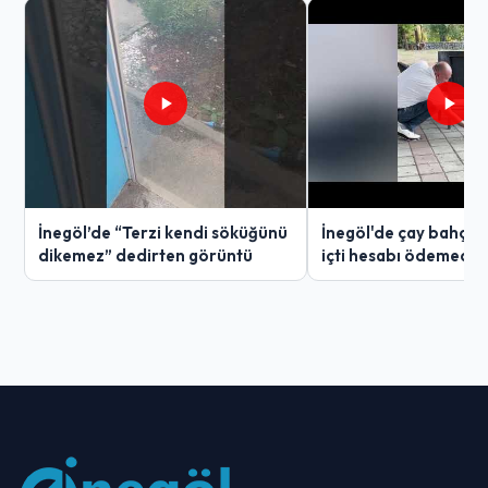
İnegöl’de “Terzi kendi söküğünü
İnegöl'de çay bahçes
dikemez” dedirten görüntü
içti hesabı ödemedi