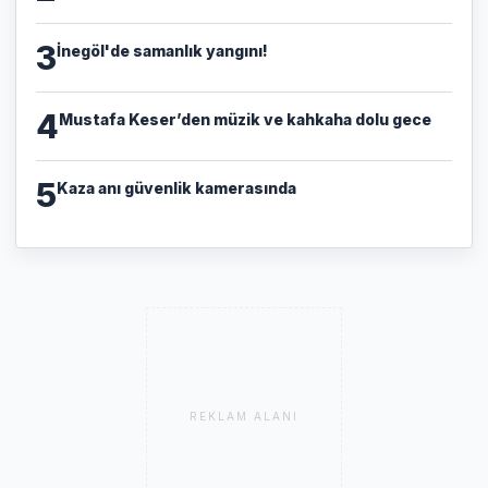
3
İnegöl'de samanlık yangını!
4
Mustafa Keser’den müzik ve kahkaha dolu gece
5
Kaza anı güvenlik kamerasında
REKLAM ALANI