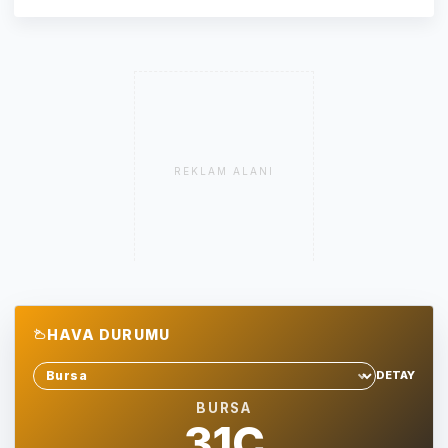
REKLAM ALANI
HAVA DURUMU
DETAY
Sehir sec
BURSA
31C