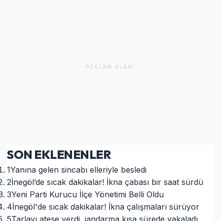
REKLAM ALANI
SON EKLENENLER
1
Yanına gelen sincabı elleriyle besledi
2
İnegöl’de sıcak dakikalar! İkna çabası bir saat sürdü
3
Yeni Parti Kurucu İlçe Yönetimi Belli Oldu
4
İnegöl'de sıcak dakikalar! İkna çalışmaları sürüyor
5
Tarlayı ateşe verdi, jandarma kısa sürede yakaladı