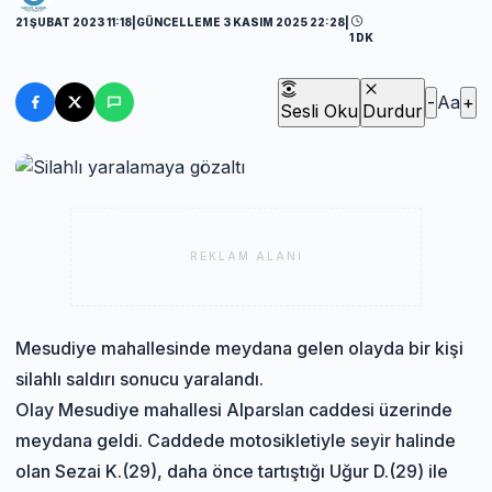
21 ŞUBAT 2023 11:18
|
GÜNCELLEME 3 KASIM 2025 22:28
|
1 DK
-
Aa
+
Sesli Oku
Durdur
REKLAM ALANI
Mesudiye mahallesinde meydana gelen olayda bir kişi
silahlı saldırı sonucu yaralandı.
Olay Mesudiye mahallesi Alparslan caddesi üzerinde
meydana geldi. Caddede motosikletiyle seyir halinde
olan Sezai K.(29), daha önce tartıştığı Uğur D.(29) ile