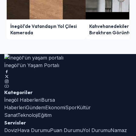
İnegöl'de Vatandaşın Yol Çilesi
Kahvehanedekiler O
Kamerada
Bıraktıran Görüntü!
İnegöl'ün Yaşam Portalı
Kategoriler
İnegöl Haberleri
Bursa
Haberleri
Gündem
Ekonomi
Spor
Kültür
Sanat
Teknoloji
Eğitim
Servisler
Doviz
Hava Durumu
Puan Durumu
Yol Durumu
Namaz