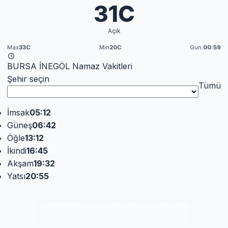
31C
Açık
Max
33C
Min
20C
Gun.
00:59
BURSA İNEGÖL Namaz Vakitleri
Şehir seçin
Tümü
İmsak
05:12
Güneş
06:42
Öğle
13:12
İkindi
16:45
Akşam
19:32
Yatsı
20:55