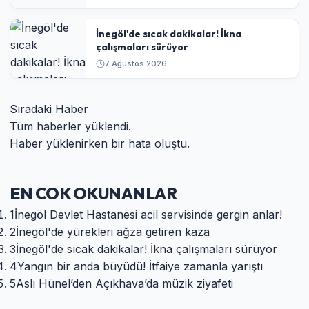
İnegöl'de sıcak dakikalar! İkna
çalışmaları sürüyor
7 Ağustos 2026
Sıradaki Haber
Tüm haberler yüklendi.
Haber yüklenirken bir hata oluştu.
EN COK OKUNANLAR
1
İnegöl Devlet Hastanesi acil servisinde gergin anlar!
2
İnegöl'de yürekleri ağza getiren kaza
3
İnegöl'de sıcak dakikalar! İkna çalışmaları sürüyor
4
Yangın bir anda büyüdü! İtfaiye zamanla yarıştı
5
Aslı Hünel’den Açıkhava’da müzik ziyafeti