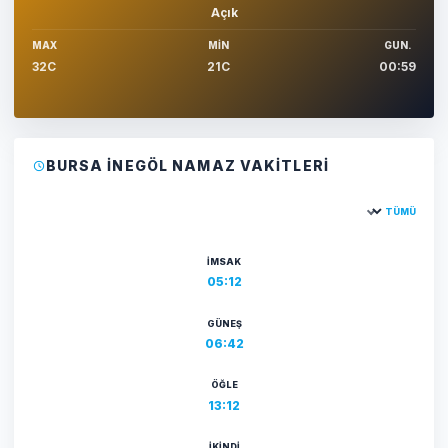
Açık
MAX
MIN
GUN.
32C
21C
00:59
BURSA İNEGÖL NAMAZ VAKITLERI
TÜMÜ
Şehir seçin
İMSAK
05:12
GÜNEŞ
06:42
ÖĞLE
13:12
İKINDI