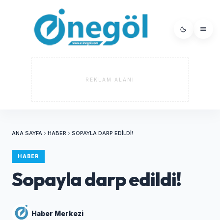
REKLAM ALANI
ANA SAYFA
HABER
SOPAYLA DARP EDILDI!
HABER
Sopayla darp edildi!
Haber Merkezi