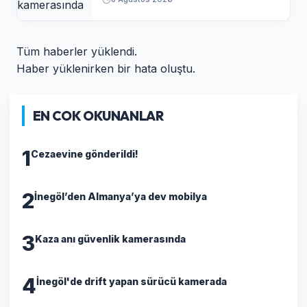
Tüm haberler yüklendi.
Haber yüklenirken bir hata oluştu.
EN COK OKUNANLAR
1
Cezaevine gönderildi!
2
İnegöl’den Almanya’ya dev mobilya
3
Kaza anı güvenlik kamerasında
4
İnegöl'de drift yapan sürücü kamerada