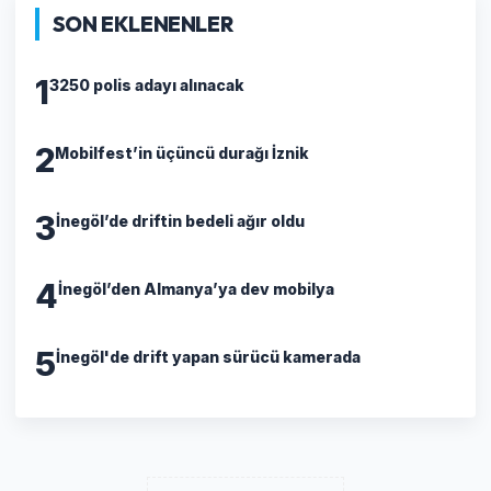
SON EKLENENLER
1
3250 polis adayı alınacak
2
Mobilfest’in üçüncü durağı İznik
3
İnegöl’de driftin bedeli ağır oldu
4
İnegöl’den Almanya’ya dev mobilya
5
İnegöl'de drift yapan sürücü kamerada