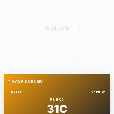
REKLAM ALANI
HAVA DURUMU
DETAY
Sehir sec
BURSA
31C