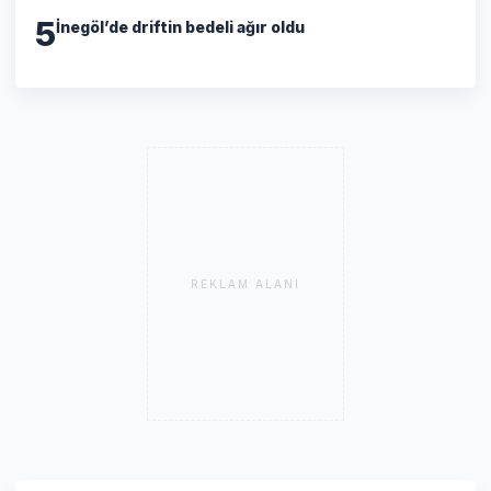
5
İnegöl’de driftin bedeli ağır oldu
REKLAM ALANI