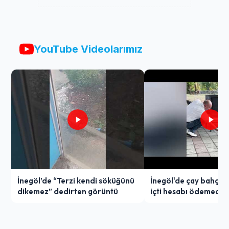
YouTube Videolarımız
İnegöl’de “Terzi kendi söküğünü
İnegöl'de çay bahçes
dikemez” dedirten görüntü
içti hesabı ödemedi