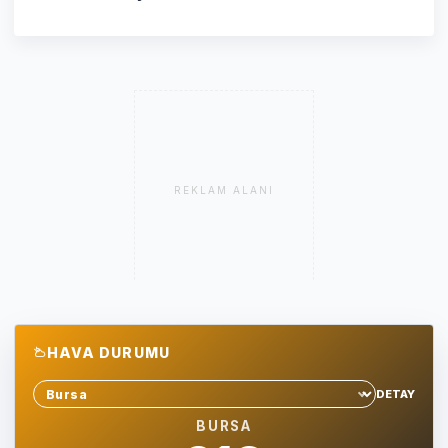
REKLAM ALANI
HAVA DURUMU
DETAY
Sehir sec
BURSA