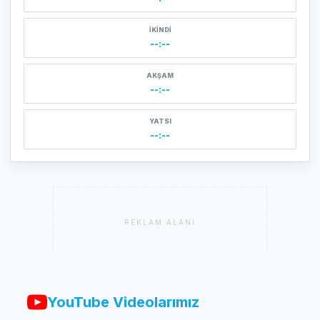
İKINDI
--:--
AKŞAM
--:--
YATSI
--:--
REKLAM ALANI
YouTube Videolarımız