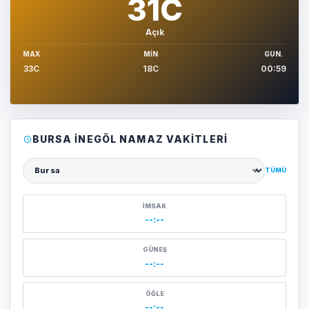
31C
Açık
MAX
MIN
GUN.
33C
18C
00:59
BURSA İNEGÖL NAMAZ VAKITLERI
TÜMÜ
Şehir seçin
İMSAK
--:--
GÜNEŞ
--:--
ÖĞLE
--:--