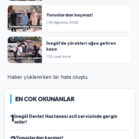
Yunuslardan kaçmaz!
6 Ağustos 2026
İnegöl'de yürekleri ağza getiren
kaza
5 saat önce
Haber yüklenirken bir hata oluştu.
EN COK OKUNANLAR
1
İnegöl Devlet Hastanesi acil servisinde gergin
anlar!
Yunuslardan kaçmaz!