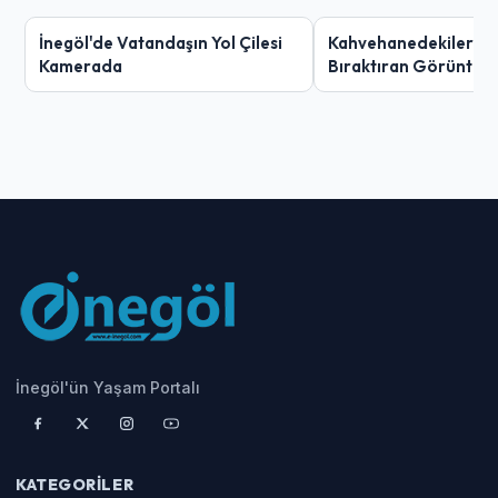
İnegöl'de Vatandaşın Yol Çilesi
Kahvehanedekiler O
Kamerada
Bıraktıran Görüntü!
İnegöl'ün Yaşam Portalı
KATEGORILER