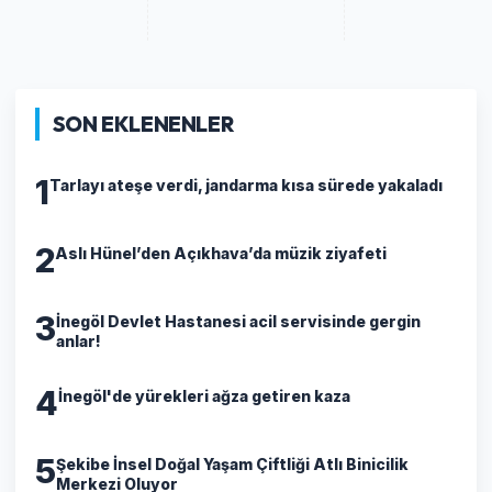
SON EKLENENLER
1
Tarlayı ateşe verdi, jandarma kısa sürede yakaladı
2
Aslı Hünel’den Açıkhava’da müzik ziyafeti
3
İnegöl Devlet Hastanesi acil servisinde gergin
anlar!
4
İnegöl'de yürekleri ağza getiren kaza
5
Şekibe İnsel Doğal Yaşam Çiftliği Atlı Binicilik
Merkezi Oluyor