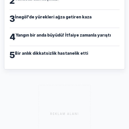
2
3
İnegöl'de yürekleri ağza getiren kaza
4
Yangın bir anda büyüdü! İtfaiye zamanla yarıştı
5
Bir anlık dikkatsizlik hastanelik etti
REKLAM ALANI