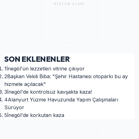
REKLAM ALANI
SON EKLENENLER
1
İnegöl'ün lezzetleri vitrine çıkıyor
2
Başkan Vekili Biba: "Şehir Hastanesi otoparkı bu ay
hizmete açılacak"
3
İnegöl'de kontrolsüz kavşakta kaza!
4
Alanyurt Yüzme Havuzunda Yapım Çalışmaları
Sürüyor
5
İnegöl'de korkutan kaza