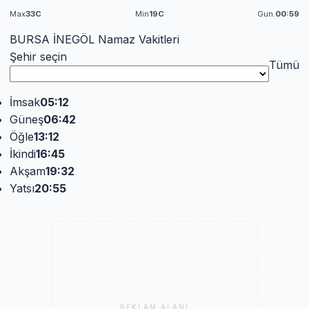
Max
33C
Min
19C
Gun.
00:59
BURSA İNEGÖL Namaz Vakitleri
Şehir seçin
Tümü
İmsak
05:12
Güneş
06:42
Öğle
13:12
İkindi
16:45
Akşam
19:32
Yatsı
20:55
REKLAM ALANI