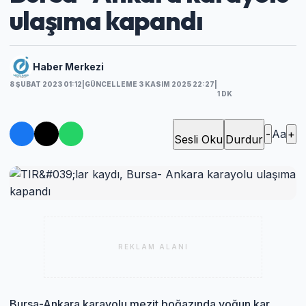
ulaşıma kapandı
Haber Merkezi
8 ŞUBAT 2023 01:12
|
GÜNCELLEME 3 KASIM 2025 22:27
|
1 DK
-
Aa
+
Sesli Oku
Durdur
REKLAM ALANI
Bursa-Ankara karayolu mezit boğazında yoğun kar