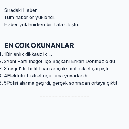
Sıradaki Haber
Tüm haberler yüklendi.
Haber yüklenirken bir hata oluştu.
EN COK OKUNANLAR
1
Bir anlık dikkasizlik ...
2
Yeni Parti İnegöl İlçe Başkanı Erkan Dönmez oldu
3
İnegöl'de hafif ticari araç ile motosiklet çarpıştı
4
Elektrikli bisiklet uçuruma yuvarlandı!
5
Polisi alarma geçirdi, gerçek sonradan ortaya çıktı!