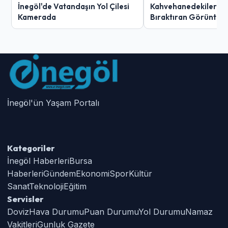
İnegöl'de Vatandaşın Yol Çilesi
Kahvehanedekiler O
Kamerada
Bıraktıran Görüntü!
İnegöl'ün Yaşam Portalı
Kategoriler
İnegöl Haberleri
Bursa
Haberleri
Gündem
Ekonomi
Spor
Kültür
Sanat
Teknoloji
Eğitim
Servisler
Doviz
Hava Durumu
Puan Durumu
Yol Durumu
Namaz
Vakitleri
Gunluk Gazete