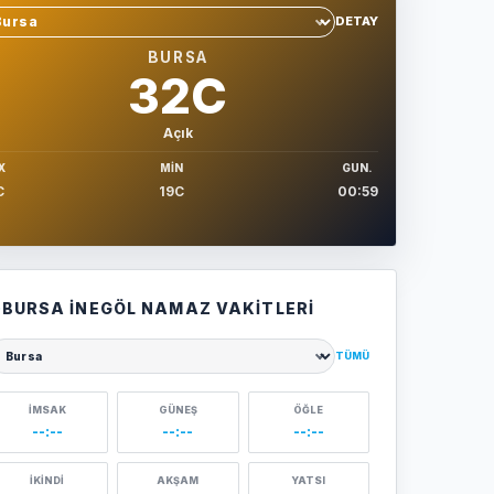
DETAY
hir sec
BURSA
32C
Açık
X
MIN
GUN.
C
19C
00:59
BURSA İNEGÖL NAMAZ VAKITLERI
TÜMÜ
ehir seçin
İMSAK
GÜNEŞ
ÖĞLE
--:--
--:--
--:--
İKINDI
AKŞAM
YATSI