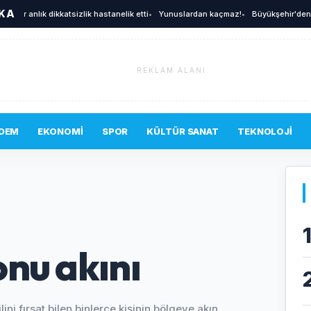
İKA
ir anlık dikkatsizlik hastanelik etti
•
Yunuslardan kaçmaz!
•
Büyükşehir'den afetle
REKLAM ALANI
DEM
EKONOMI
SPOR
KÜLTÜR SANAT
TEKNOLOJI
nu akını
lini fırsat bilen binlerce kişinin bölgeye akın