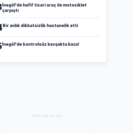
3
İnegöl'de hafif ticari araç ile motosiklet
çarpıştı
4
Bir anlık dikkatsizlik hastanelik etti
5
İnegöl'de kontrolsüz kavşakta kaza!
REKLAM ALANI