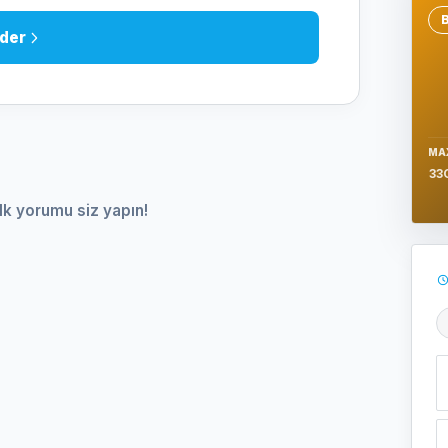
Se
der
MA
33
lk yorumu siz yapın!
Ş