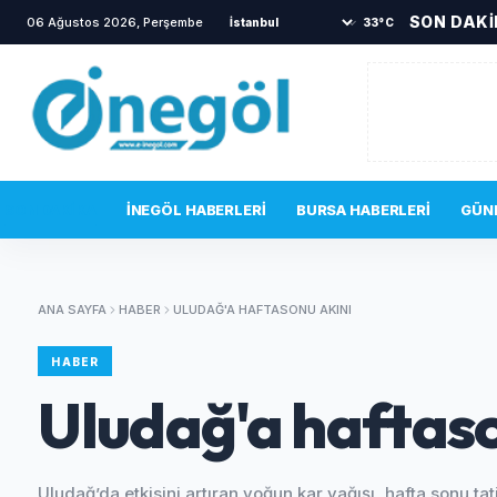
SON DAK
06 Ağustos 2026, Perşembe
•
TOKİ sakinlerini korkutan yangın
•
B
33°C
SON DAKIKA
İNEGÖL HABERLERI
BURSA HABERLERI
GÜN
ANA SAYFA
HABER
ULUDAĞ'A HAFTASONU AKINI
HABER
Uludağ'a haftaso
Uludağ’da etkisini artıran yoğun kar yağışı, hafta sonu tati