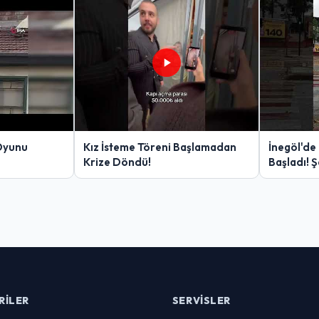
Oyunu
Kız İsteme Töreni Başlamadan
İnegöl'de
Krize Döndü!
Başladı! 
Yakalanan
RILER
SERVISLER