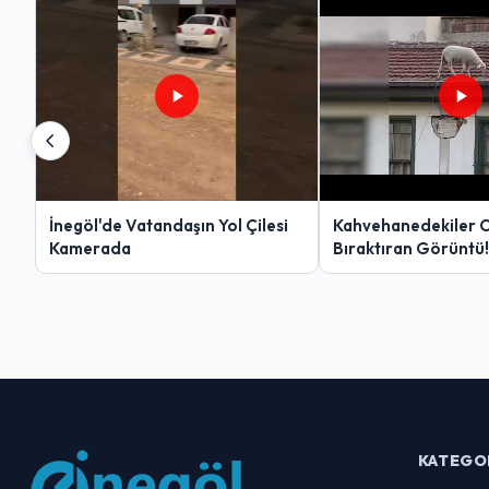
İnegöl'de Vatandaşın Yol Çilesi
Kahvehanedekiler 
Kamerada
Bıraktıran Görüntü!
KATEGO