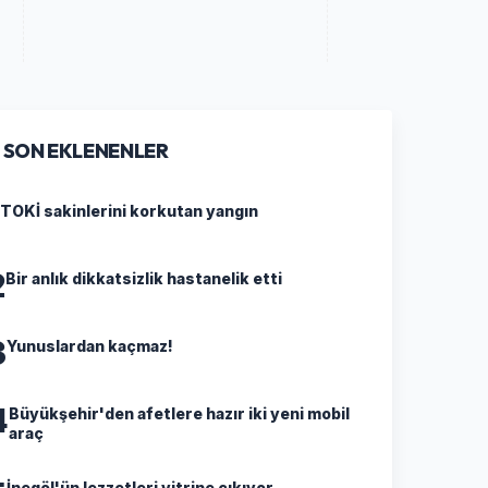
SON EKLENENLER
TOKİ sakinlerini korkutan yangın
2
Bir anlık dikkatsizlik hastanelik etti
3
Yunuslardan kaçmaz!
4
Büyükşehir'den afetlere hazır iki yeni mobil
araç
İnegöl'ün lezzetleri vitrine çıkıyor