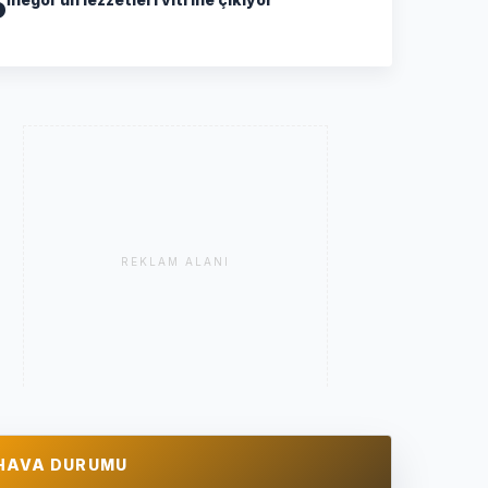
5
REKLAM ALANI
HAVA DURUMU