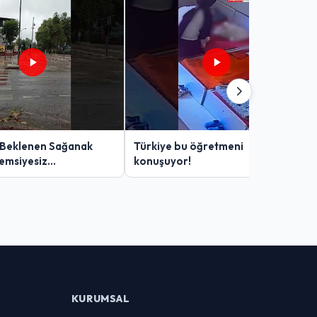
 Beklenen Sağanak
Türkiye bu öğretmeni
Şemsiyesiz
konuşuyor!
lar Zor Anlar Yaşadı
KURUMSAL