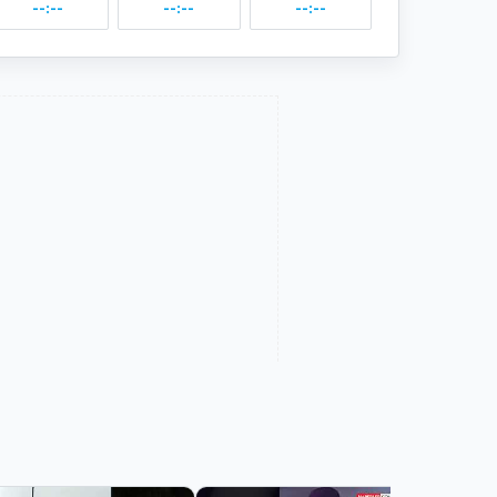
--:--
--:--
--:--