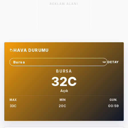
REKLAM ALANI
HAVA DURUMU
DETAY
Sehir sec
BURSA
32C
Açık
MAX
MIN
GUN.
33C
20C
00:59