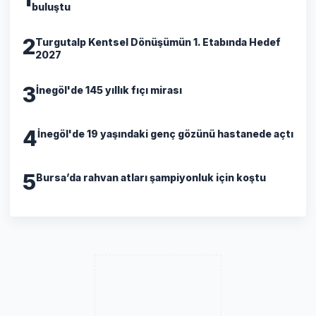
buluştu
2
Turgutalp Kentsel Dönüşümün 1. Etabında Hedef
2027
3
İnegöl'de 145 yıllık fıçı mirası
4
İnegöl'de 19 yaşındaki genç gözünü hastanede açtı
5
Bursa’da rahvan atları şampiyonluk için koştu