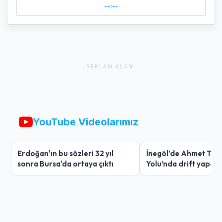
--:--
REKLAM ALANI
YouTube Videolarımız
Erdoğan'ın bu sözleri 32 yıl
İnegöl’de Ahmet Tür
sonra Bursa'da ortaya çıktı
Yolu’nda drift yapan
ağır ceza