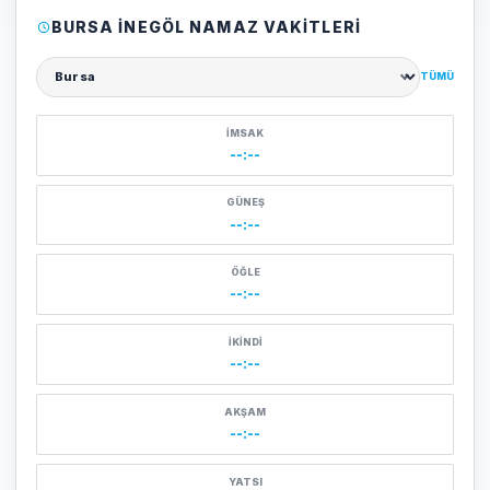
BURSA İNEGÖL NAMAZ VAKITLERI
TÜMÜ
Şehir seçin
İMSAK
--:--
GÜNEŞ
--:--
ÖĞLE
--:--
İKINDI
--:--
AKŞAM
--:--
YATSI