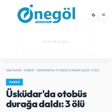
REKLAM ALANI
ANA SAYFA
HABER
ÜSKÜDAR'DA OTOBÜS DURAĞA DALDI: 3 ÖLÜ
HABER
Üsküdar'da otobüs
durağa daldı: 3 ölü