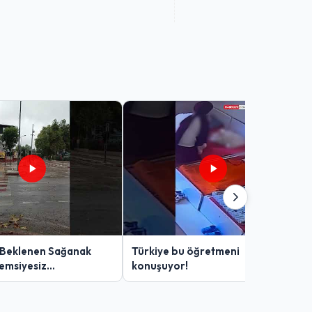
 Beklenen Sağanak
Türkiye bu öğretmeni
Şemsiyesiz
konuşuyor!
lar Zor Anlar Yaşadı