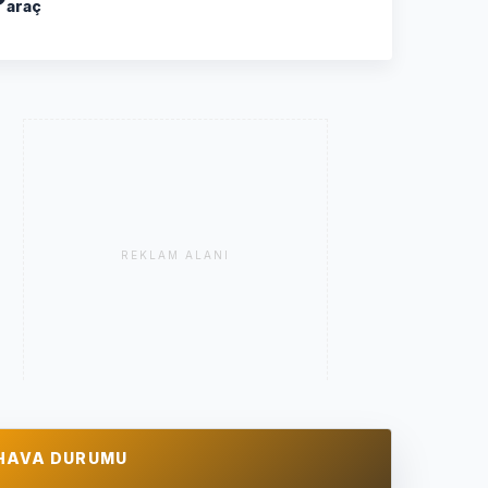
araç
REKLAM ALANI
HAVA DURUMU