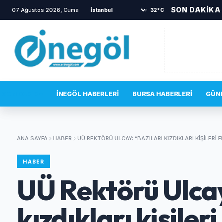
SON DAKİKA
07 Ağustos 2026, Cuma
•
TOKİ sakinlerini korkutan yangın
•
32°C
SON DAKIKA
İNEGÖL HABERLERI
BURSA HABERLERI
GÜN
ANA SAYFA
HABER
UÜ REKTÖRÜ ULCAY: “BAZILARI KIZDIKLARI KIŞILER
HABER
UÜ Rektörü Ulcay
kızdıkları kişiler