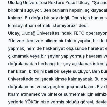
Uludağ Üniversitesi Rektörü Yusuf Ulcay, “Şu anda
birbirini suçluyor. Ben bunların hepsini açıklaya
kalmaz. Bu doğru bir şey değil. Onun için bunun 
kimseyi itham etmek istemiyoruz” dedi.
Ulcay, Uludağ Üniversitesi’ndeki FETÖ operasyonlar
"Üniversitemizde bilinen bir takım yapılar, bir de
yapmak, hem de hakkaniyet ölçüsünde hareket et
çıkmamak veya bir şeyler yapıyormuş havasını ver
doğrulamadan herhangi bir şey açıklamak istemiyo
her kızan, birbirini belli bir şeyle suçluyor. Ben 
üniversitede çalışacak kimse kalmayacak. Bu doğ
doğrulanması ve süzgeçten geçmesi lazım. Biz d
itham etmemek ve bir leke sürmemek için elimizde
yerlerle YÖK’ün bize vermiş olduğu görevi, devlet