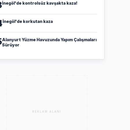
3
İnegöl'de kontrolsüz kavşakta kaza!
4
İnegöl'de korkutan kaza
5
Alanyurt Yüzme Havuzunda Yapım Çalışmaları
Sürüyor
REKLAM ALANI