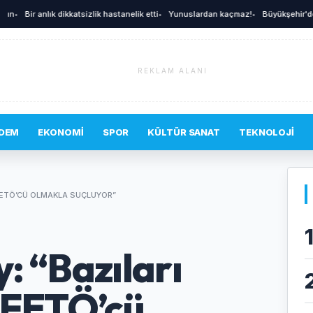
Bir anlık dikkatsizlik hastanelik etti
•
Yunuslardan kaçmaz!
•
Büyükşehir'den afet
REKLAM ALANI
DEM
EKONOMI
SPOR
KÜLTÜR SANAT
TEKNOLOJI
I FETÖ’CÜ OLMAKLA SUÇLUYOR”
: “Bazıları
i FETÖ’cü