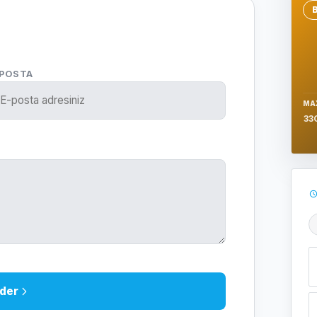
Se
-POSTA
MA
33
Ş
der