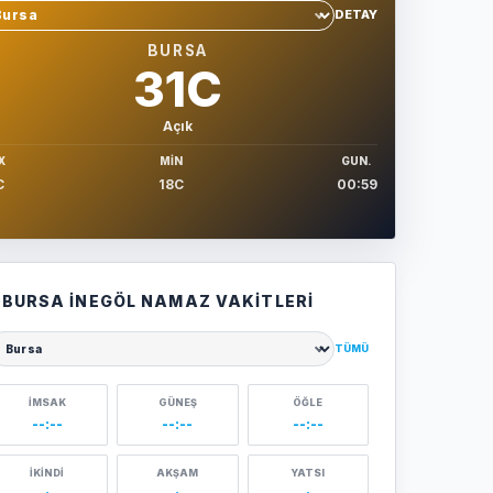
DETAY
hir sec
BURSA
31C
Açık
X
MIN
GUN.
C
18C
00:59
BURSA İNEGÖL NAMAZ VAKITLERI
TÜMÜ
ehir seçin
İMSAK
GÜNEŞ
ÖĞLE
--:--
--:--
--:--
İKINDI
AKŞAM
YATSI