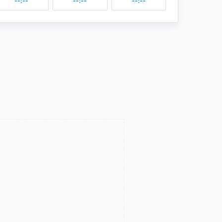
--:--
--:--
--:--