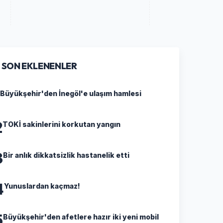
SON EKLENENLER
Büyükşehir'den İnegöl'e ulaşım hamlesi
2
TOKİ sakinlerini korkutan yangın
3
Bir anlık dikkatsizlik hastanelik etti
4
Yunuslardan kaçmaz!
5
Büyükşehir'den afetlere hazır iki yeni mobil