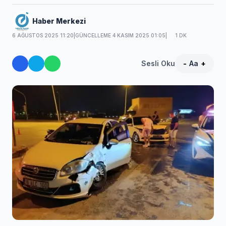
Haber Merkezi
6 AĞUSTOS 2025 11:20
|
GÜNCELLEME 4 KASIM 2025 01:05
|
1 DK
Sesli Oku
-
Aa
+