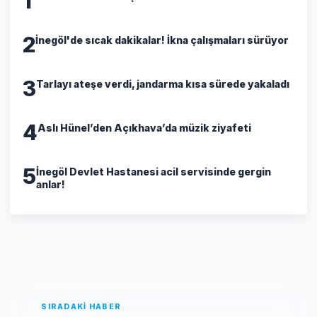
1
2
İnegöl'de sıcak dakikalar! İkna çalışmaları sürüyor
3
Tarlayı ateşe verdi, jandarma kısa sürede yakaladı
4
Aslı Hünel’den Açıkhava’da müzik ziyafeti
5
İnegöl Devlet Hastanesi acil servisinde gergin
anlar!
SIRADAKİ HABER