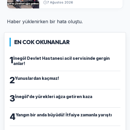
7 Ağustos 2026
Haber yüklenirken bir hata oluştu.
EN COK OKUNANLAR
1
İnegöl Devlet Hastanesi acil servisinde gergin
anlar!
2
Yunuslardan kaçmaz!
3
İnegöl'de yürekleri ağza getiren kaza
4
Yangın bir anda büyüdü! İtfaiye zamanla yarıştı