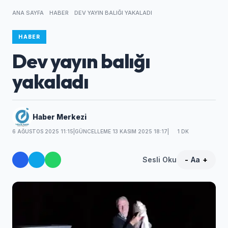
ANA SAYFA
HABER
DEV YAYIN BALIĞI YAKALADI
HABER
Dev yayın balığı
yakaladı
Haber Merkezi
6 AĞUSTOS 2025 11:15
|
GÜNCELLEME 13 KASIM 2025 18:17
|
1 DK
Sesli Oku
-
Aa
+