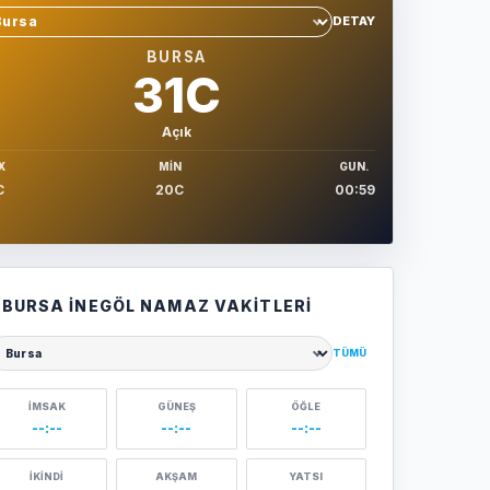
DETAY
hir sec
BURSA
31C
Açık
X
MIN
GUN.
C
20C
00:59
BURSA İNEGÖL NAMAZ VAKITLERI
TÜMÜ
ehir seçin
İMSAK
GÜNEŞ
ÖĞLE
--:--
--:--
--:--
İKINDI
AKŞAM
YATSI