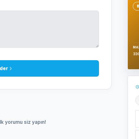
Se
MA
33
der
Ş
lk yorumu siz yapın!