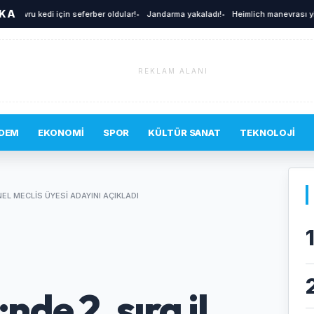
İKA
Yavru kedi için seferber oldular!
•
Jandarma yakaladı!
•
Heimlich manevrası yine h
REKLAM ALANI
DEM
EKONOMI
SPOR
KÜLTÜR SANAT
TEKNOLOJI
EL MECLIS ÜYESI ADAYINI AÇIKLADI
de 2. sıra il