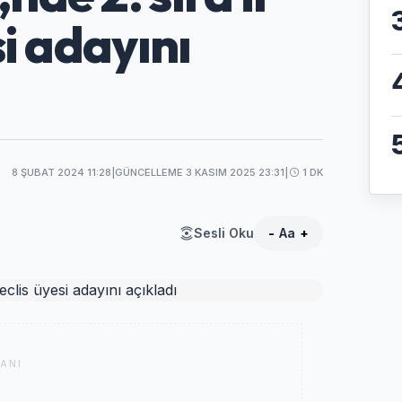
i adayını
8 ŞUBAT 2024 11:28
|
GÜNCELLEME 3 KASIM 2025 23:31
|
1 DK
Sesli Oku
-
Aa
+
ANI