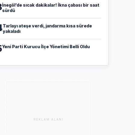
3
İnegöl’de sıcak dakikalar! İkna çabası bir saat
sürdü
4
Tarlayı ateşe verdi, jandarma kısa sürede
yakaladı
5
Yeni Parti Kurucu İlçe Yönetimi Belli Oldu
REKLAM ALANI