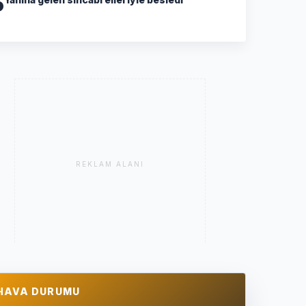
5
REKLAM ALANI
HAVA DURUMU