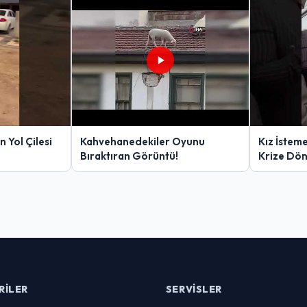
 Yol Çilesi
Kahvehanedekiler Oyunu
Kız İstem
Bıraktıran Görüntü!
Krize Dö
RILER
SERVISLER