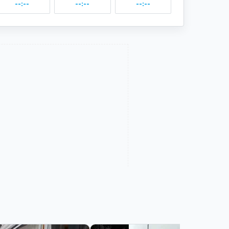
--:--
--:--
--:--