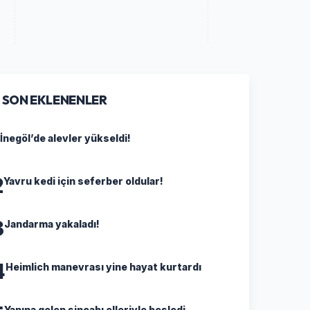
SON EKLENENLER
İnegöl’de alevler yükseldi!
2
Yavru kedi için seferber oldular!
3
Jandarma yakaladı!
4
Heimlich manevrası yine hayat kurtardı
Yanına gelen sincabı elleriyle besledi