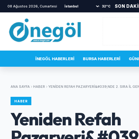
SON DAK
08 Ağustos 2026, Cumartesi
•
İnegöl’de alevler yükseldi!
•
32°C
SON DAKIKA
İNEGÖL HABERLERI
BURSA HABERLERI
GÜN
ANA SAYFA
HABER
YENIDEN REFAH PAZARYERI&#039;NDE 2. SIRA IL GEN
HABER
Yeniden Refah
Pazaryeri&#039;n