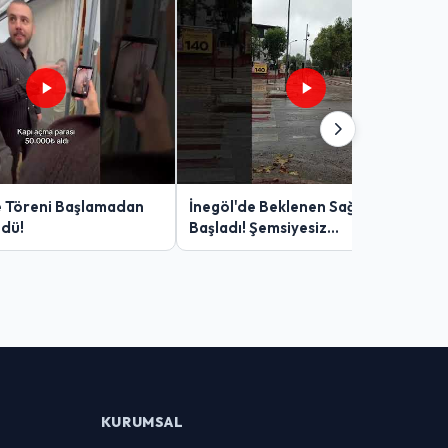
e Töreni Başlamadan
İnegöl'de Beklenen Sağanak
ndü!
Başladı! Şemsiyesiz
Yakalananlar Zor Anlar Yaşadı
KURUMSAL