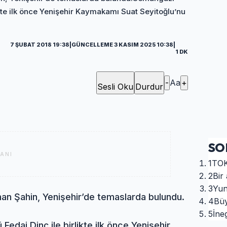
ikte ilk önce Yenişehir Kaymakamı Suat Seyitoğlu’nu
7 ŞUBAT 2018 19:38
|
GÜNCELLEME 3 KASIM 2025 10:38
|
1 DK
-
Aa
+
Sesli Oku
Durdur
SO
ANI
1
TOK
2
Bir 
3
Yun
man Şahin, Yenişehir’de temaslarda bulundu.
4
Büy
5
İneg
edai Dinç ile birlikte ilk önce Yenişehir