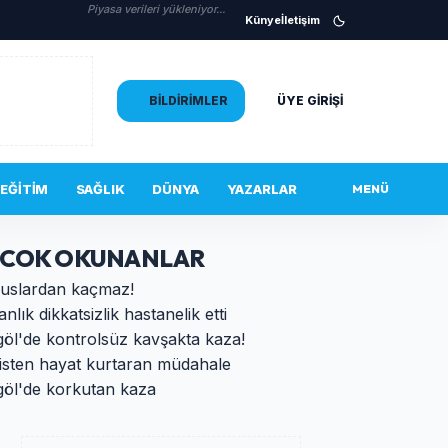
Piyasa verileri yükleniyor...
Künye
İletişim
BILDIRIMLER
ÜYE GIRIŞI
EĞITIM
SAĞLIK
DÜNYA
YAZARLAR
MENÜ
 COK OKUNANLAR
uslardan kaçmaz!
anlık dikkatsizlik hastanelik etti
göl'de kontrolsüz kavşakta kaza!
isten hayat kurtaran müdahale
göl'de korkutan kaza