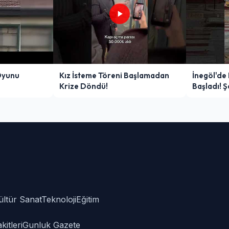
Oyunu
Kız İsteme Töreni Başlamadan
İnegöl'de
Krize Döndü!
Başladı! 
Zor Anlar
ültür Sanat
Teknoloji
Eğitim
itleri
Gunluk Gazete