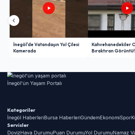
İnegöl'de Vatandaşın Yol Çilesi
Kahvehanedekiler 
Kamerada
Bıraktıran Görüntü!
İnegöl'ün Yaşam Portalı
Kategoriler
İnegöl Haberleri
Bursa Haberleri
Gündem
Ekonomi
Spor
K
Servisler
Doviz
Hava Durumu
Puan Durumu
Yol Durumu
Namaz Vak