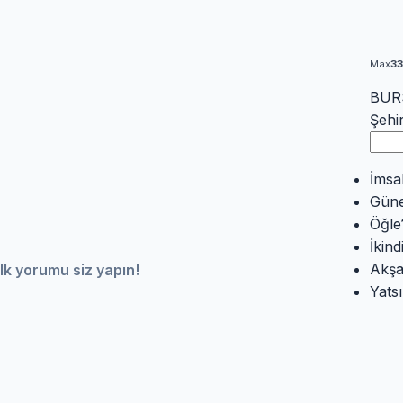
Max
3
BURS
Şehi
İmsa
Gün
Öğle
İkind
Akş
lk yorumu siz yapın!
Yatsı