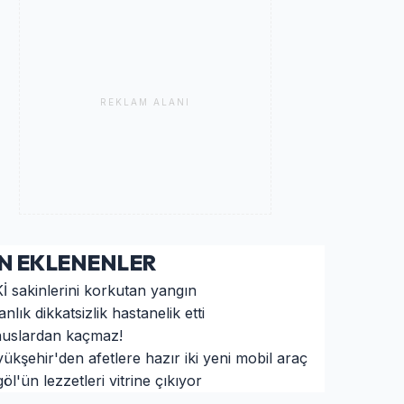
REKLAM ALANI
N EKLENENLER
İ sakinlerini korkutan yangın
anlık dikkatsizlik hastanelik etti
uslardan kaçmaz!
ükşehir'den afetlere hazır iki yeni mobil araç
öl'ün lezzetleri vitrine çıkıyor