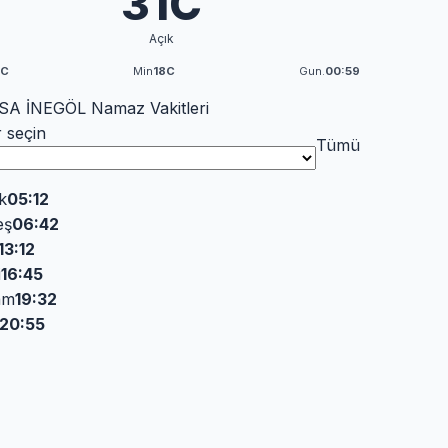
31C
Açık
3C
Min
18C
Gun.
00:59
A İNEGÖL Namaz Vakitleri
r seçin
Tümü
k
05:12
eş
06:42
13:12
i
16:45
am
19:32
20:55