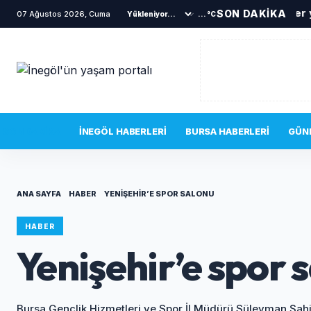
S
SON DAKİKA
07 Ağustos 2026, Cuma
...°C
SON DAKIKA
İNEGÖL HABERLERI
BURSA HABERLERI
GÜN
ANA SAYFA
HABER
YENIŞEHIR’E SPOR SALONU
HABER
Yenişehir’e spor 
Bursa Gençlik Hizmetleri ve Spor İl Müdürü Süleyman Şah