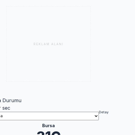
REKLAM ALANI
a Durumu
r sec
Detay
Bursa