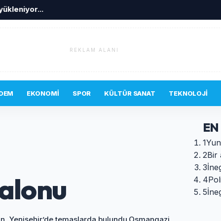
on haberler yükleniyor...
REKLAM ALANI
DEM
EKONOMI
SPOR
KÜLTÜR SANAT
TEKNOLOJI
EN
1
Yun
2
Bir 
3
İne
salonu
4
Pol
5
İne
in, Yenişehir’de temaslarda bulundu.Osmangazi