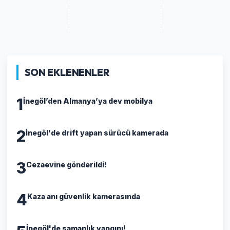
SON EKLENENLER
1
İnegöl’den Almanya’ya dev mobilya
2
İnegöl'de drift yapan sürücü kamerada
3
Cezaevine gönderildi!
4
Kaza anı güvenlik kamerasında
İnegöl'de samanlık yangını!