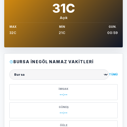
31C
Açık
MAX
MIN
GUN.
32C
21C
00:59
BURSA İNEGÖL NAMAZ VAKITLERI
TÜMÜ
Şehir seçin
İMSAK
--:--
GÜNEŞ
--:--
ÖĞLE