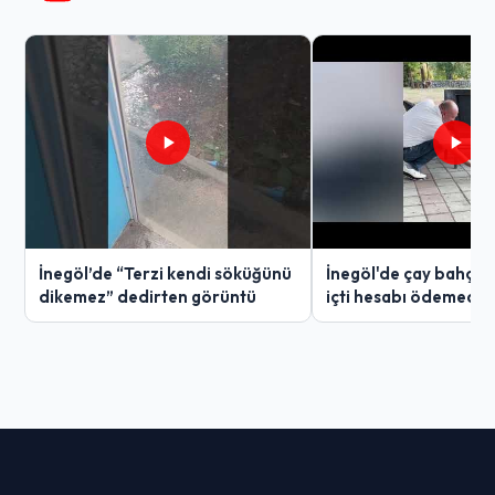
İnegöl’de “Terzi kendi söküğünü
İnegöl'de çay bahçes
dikemez” dedirten görüntü
içti hesabı ödemedi