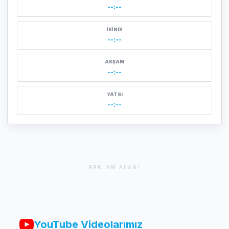
--:--
İKINDI
--:--
AKŞAM
--:--
YATSI
--:--
REKLAM ALANI
YouTube Videolarımız