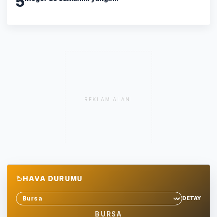
5
REKLAM ALANI
HAVA DURUMU
DETAY
Sehir sec
BURSA