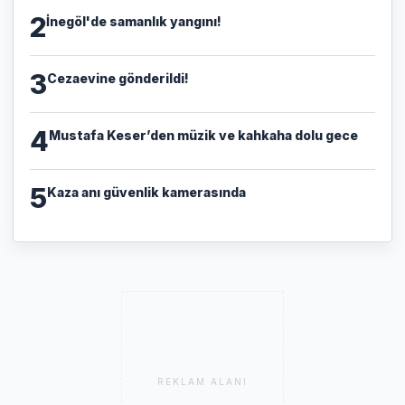
2
İnegöl'de samanlık yangını!
3
Cezaevine gönderildi!
4
Mustafa Keser’den müzik ve kahkaha dolu gece
5
Kaza anı güvenlik kamerasında
REKLAM ALANI