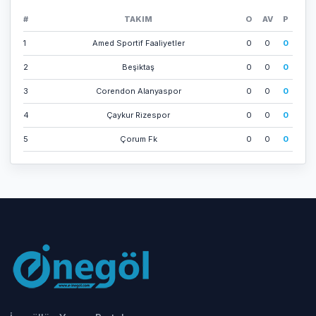
#
TAKIM
O
AV
P
1
Amed Sporti̇f Faali̇yetler
0
0
0
2
Beşi̇ktaş
0
0
0
3
Corendon Alanyaspor
0
0
0
4
Çaykur Ri̇zespor
0
0
0
5
Çorum Fk
0
0
0