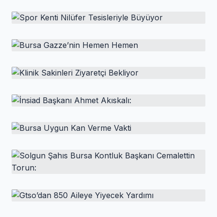
HABER
Lösev'de Şölen Telaşı
HABER
LÖSEV ailesine iletilen yardımlar Bursa ’ayrıca hem de
Spor Kenti Nilüfer Tesisleriyle Büyüyor
dur durgu bilmeden sürüyor. Özbeöz Türkiye ’ayrıca
olduğu olası Bursa ’de de LÖSEV ’e kayıtlı yaklaşık 250
HABER
ailenin yüzü hazırlanan ziyafet kolileri tamamen
Bursa Gazze’nin Hemen Hemen
gülecek.Aileler arasında düzenlenmesi planlanan
bayramlaşm
HABER
Klinik Sakinleri Ziyaretçi Bekliyor
HABER
İnsiad Başkanı Ahmet Akıskalı:
HABER
Bursa Uygun Kan Verme Vakti
HABER
Solgun Şahıs Bursa Kontluk Başkanı
Cemalettin Torun:
HABER