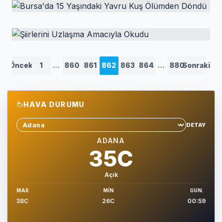
Gtso’dan 850 Aileye Yiyecek Yardımı
HABER
Bursa'da 15 Yaşındaki Yavru Kuş Ölümden
Döndü
HABER
Şiirlerini Uzlaşma Amacıyla Okudu
Önceki
1
...
860
861
862
863
864
...
880
Sonraki
HAVA DURUMU
DETAY
Sehir sec
ADANA
35C
Açık
MAX
MIN
GUN.
38C
26C
00:59