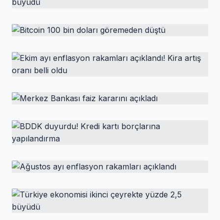
HABER
Türkiye ekonomisi üçüncü
çeyrekte yüzde 2,1 büyüdü
HABER
Bitcoin 100 bin doları göremeden düştü
HABER
Ekim ayı enflasyon rakamları açıklandı!
Kira artış oranı belli oldu
HABER
Merkez Bankası faiz kararını açıkladı
HABER
BDDK duyurdu! Kredi kartı borçlarına
yapılandırma
HABER
Ağustos ayı enflasyon rakamları açıklandı