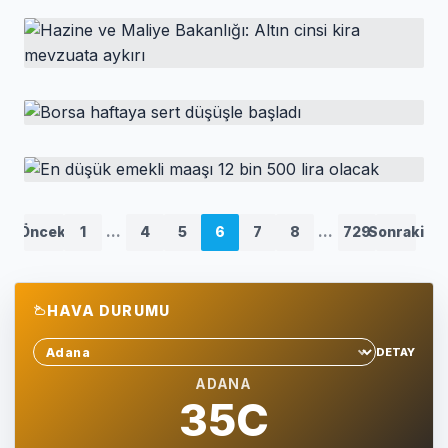
HABER
Türkiye ekonomisi ikinci çeyrekte yüzde 2,5
büyüdü
HABER
Hazine ve Maliye Bakanlığı: Altın cinsi kira
mevzuata aykırı
HABER
Borsa haftaya sert düşüşle başladı
HABER
En düşük emekli maaşı 12 bin 500 lira olacak
Önceki
1
...
4
5
6
7
8
...
729
Sonraki
HAVA DURUMU
DETAY
Sehir sec
ADANA
35C