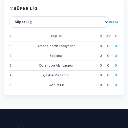
SÜPER LIG
Lig sec
DETAY
#
TAKIM
O
AV
P
1
Amed Sporti̇f Faali̇yetler
0
0
0
2
Beşi̇ktaş
0
0
0
3
Corendon Alanyaspor
0
0
0
4
Çaykur Ri̇zespor
0
0
0
5
Çorum Fk
0
0
0