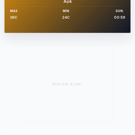
Açık
MAX
MIN
GUN.
36C
24C
00:59
REKLAM ALANI