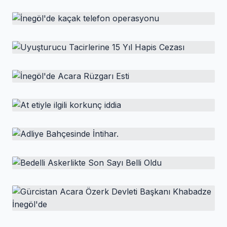
HABER
Sandıktan Çıkanlar Polisi Bile
Şaşırttı!
HABER
İnegöl'de kaçak telefon operasyonu
.
HABER
Uyuşturucu Tacirlerine 15 Yıl Hapis Cezası
HABER
İnegöl'de Acara Rüzgarı Esti
HABER
At etiyle ilgili korkunç iddia
HABER
Adliye Bahçesinde İntihar.
HABER
Bedelli Askerlikte Son Sayı Belli Oldu
HABER