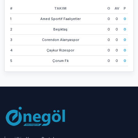
#
TAKIM
O
AV
P
1
Amed Sporti̇f Faali̇yetler
0
0
0
2
Beşi̇ktaş
0
0
0
3
Corendon Alanyaspor
0
0
0
4
Çaykur Ri̇zespor
0
0
0
5
Çorum Fk
0
0
0