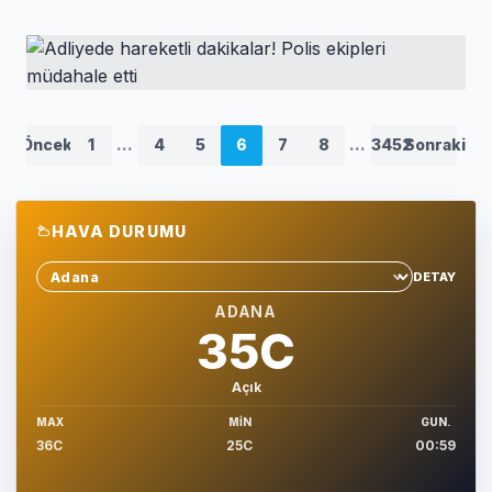
HABER
Harun Tekin İnegölspor’da
HABER
Adliyede hareketli dakikalar! Polis ekipleri
Önceki
1
...
4
5
6
7
8
...
3452
Sonraki
müdahale etti
HAVA DURUMU
DETAY
Sehir sec
ADANA
35C
Açık
MAX
MIN
GUN.
36C
25C
00:59