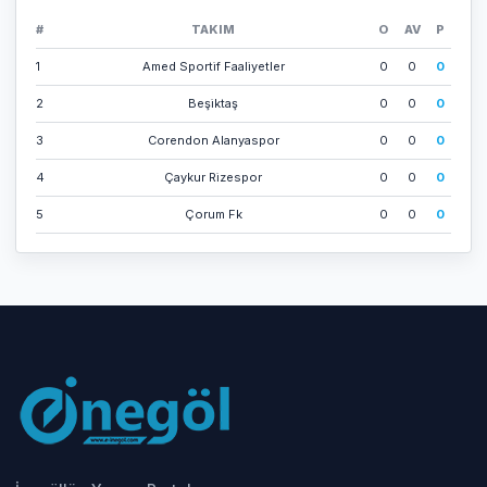
#
TAKIM
O
AV
P
1
Amed Sporti̇f Faali̇yetler
0
0
0
2
Beşi̇ktaş
0
0
0
3
Corendon Alanyaspor
0
0
0
4
Çaykur Ri̇zespor
0
0
0
5
Çorum Fk
0
0
0