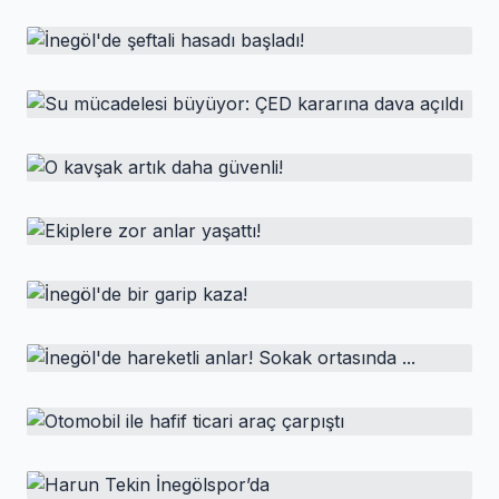
HABER
Mobilya mağazasında
korkutan yangın!
HABER
İnegöl'de şeftali hasadı başladı!
İnegöl'de faaliyet gösteren bir mobilya mağazasının dış
cephesinde çıkan yangın, itfaiye ekiplerinin
HABER
müdahalesiyle kısa sürede söndürüldü.
Su mücadelesi büyüyor: ÇED kararına dava
açıldı
HABER
O kavşak artık daha güvenli!
HABER
Ekiplere zor anlar yaşattı!
HABER
İnegöl'de bir garip kaza!
HABER
İnegöl'de hareketli anlar! Sokak ortasında
...
HABER
Otomobil ile hafif ticari araç çarpıştı