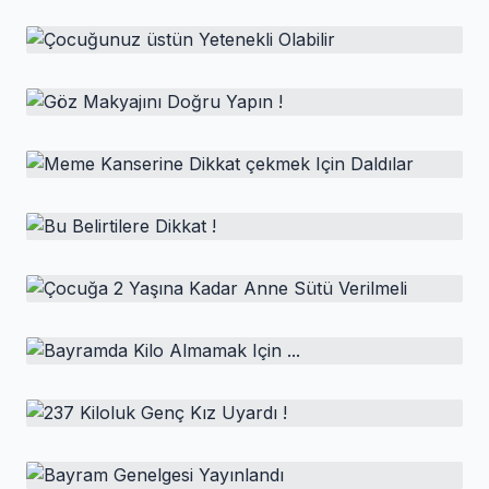
HABER
Spor Sırasında ölüm Sporla Mı
Ilgili ?
HABER
Çocuğunuz üstün Yetenekli Olabilir
Genç insanlarda spor sırasında görülen ani ölümlerin,
sporla ilgisi olmadığı, genellikle yapısal kalp
HABER
bozukluklarından kaynaklandığı bildirildi. Ani genç
Göz Makyajını Doğru Yapın !
ölümlerinin sporla ilişkilendirilmesinin yanlış bir kanı
HABER
olduğunu söyleyen Özel...
Meme Kanserine Dikkat çekmek Için
Daldılar
HABER
Bu Belirtilere Dikkat !
HABER
Çocuğa 2 Yaşına Kadar Anne Sütü Verilmeli
HABER
Bayramda Kilo Almamak Için ...
HABER
237 Kiloluk Genç Kız Uyardı !