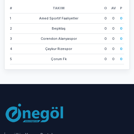
#
TAKIM
O
AV
P
1
Amed Sporti̇f Faali̇yetler
0
0
0
2
Beşi̇ktaş
0
0
0
3
Corendon Alanyaspor
0
0
0
4
Çaykur Ri̇zespor
0
0
0
5
Çorum Fk
0
0
0