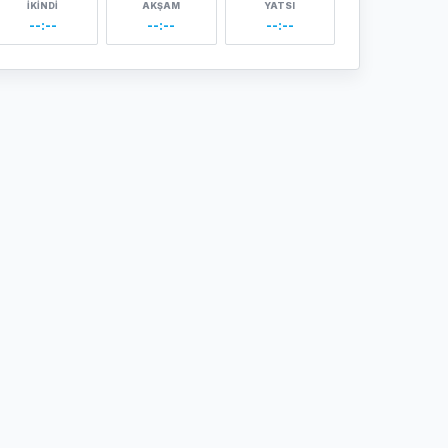
İKINDI
AKŞAM
YATSI
--:--
--:--
--:--