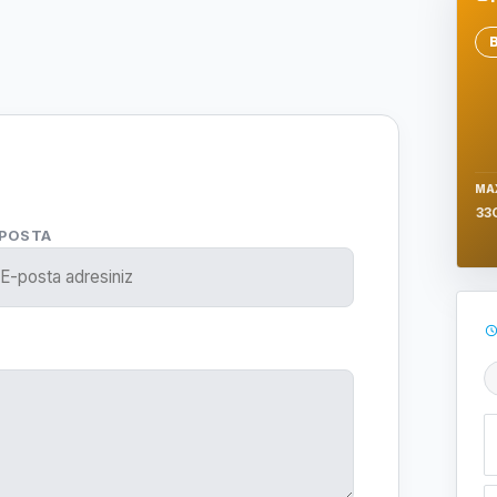
Se
MA
33
-POSTA
Ş