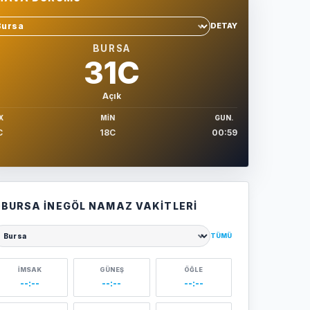
DETAY
hir sec
BURSA
31C
Açık
X
MIN
GUN.
C
18C
00:59
BURSA İNEGÖL NAMAZ VAKITLERI
TÜMÜ
ehir seçin
İMSAK
GÜNEŞ
ÖĞLE
--:--
--:--
--:--