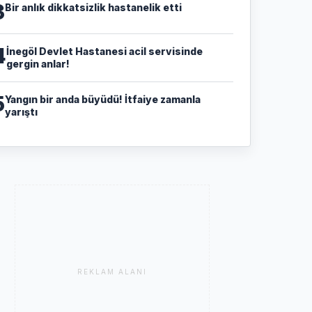
3
Bir anlık dikkatsizlik hastanelik etti
4
İnegöl Devlet Hastanesi acil servisinde
gergin anlar!
5
Yangın bir anda büyüdü! İtfaiye zamanla
yarıştı
REKLAM ALANI