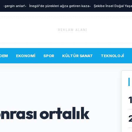
in anlar!
•
İnegöl'de yürekleri ağza getiren kaza
•
Şekibe İnsel Doğal Yaşam Çiftliğ
REKLAM ALANI
DEM
EKONOMI
SPOR
KÜLTÜR SANAT
TEKNOLOJI
nrası ortalık