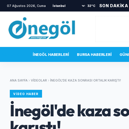
SON DAKİKA
07 Ağustos 2026, Cuma
•
İnegöl Devlet Hastanesi acil servisinde gerg
32°C
SON DAKIKA
İNEGÖL HABERLERI
BURSA HABERLERI
GÜN
ANA SAYFA
VIDEOLAR
İNEGÖL'DE KAZA SONRASI ORTALIK KARIŞTI!
VIDEO HABER
İnegöl'de kaza so
karıştı!