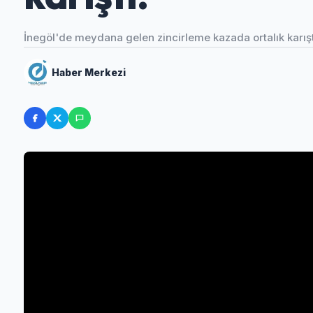
İnegöl'de meydana gelen zincirleme kazada ortalık karıştı.
Haber Merkezi