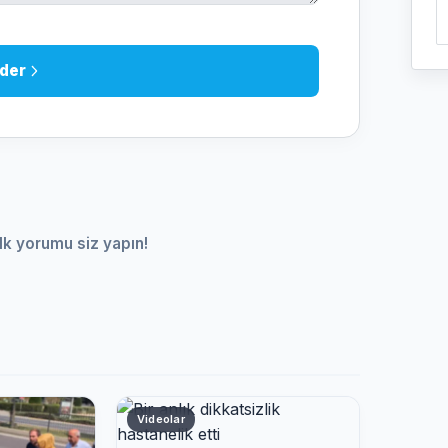
der
lk yorumu siz yapın!
Videolar