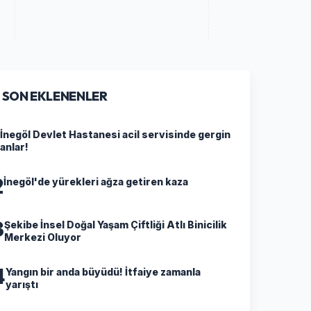
SON EKLENENLER
İnegöl Devlet Hastanesi acil servisinde gergin
anlar!
2
İnegöl'de yürekleri ağza getiren kaza
3
Şekibe İnsel Doğal Yaşam Çiftliği Atlı Binicilik
Merkezi Oluyor
4
Yangın bir anda büyüdü! İtfaiye zamanla
yarıştı