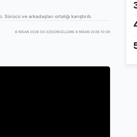
 Sürücü ve arkadaşları ortalığı karıştırdı.
6 NISAN 2026 00:32
|
GÜNCELLEME 6 NISAN 2026 10:08