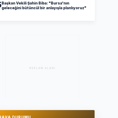
5
Başkan Vekili Şahin Biba: "Bursa'nın
geleceğini bütüncül bir anlayışla planlıyoruz"
REKLAM ALANI
HAVA DURUMU